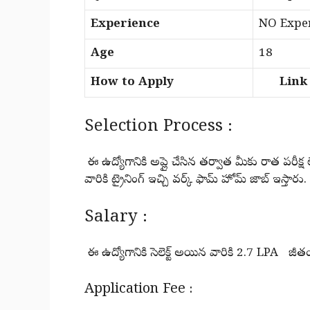
Experience
NO Exper
Age
18
How to Apply
Link i
Selection Process :
ఈ ఉద్యోగానికి అప్లై చేసిన తర్వాత మీకు రాత పరీక్ష లే
వారికి ట్రైనింగ్ ఇచ్చి వర్క్ ఫామ్ హోమ్ జాబ్ ఇస్తారు.
Salary :
ఈ ఉద్యోగానికి సెలెక్ట్ అయిన వారికి 2.7 LPA జీతం
Application Fee :