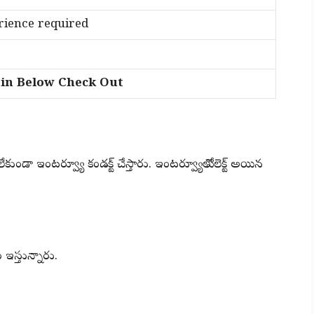
ience required
n Below Check Out
కుండా ఇంటర్వ్యూ కండక్ట్ చేస్తారు. ఇంటర్వ్యూలో సెలెక్ట్ అయిన
 ఇస్తున్నారు.