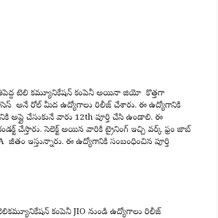
తిపెద్ద టెలి కమ్యూనికేషన్ కంపెనీ అయినా జియో కొత్తగా
ాసెస్ అనే రోల్ మీద ఉద్యోగాలు రిలీజ్ చేశారు. ఈ ఉద్యోగానికి
గానికి అప్లై చేసుకునే వారు 12th పూర్తి చేసి ఉండాలి. ఈ
ండక్ట్ చేస్తారు. సెలెక్ట్ అయిన వారికి ట్రైనింగ్ ఇచ్చి వర్క్ ఫ్రం జాబ్
LPA జీతం ఇస్తున్నారు. ఈ ఉద్యోగానికి సంబంధించిన పూర్తి
మ్యూనికేషన్ కంపెనీ JIO నుండి ఉద్యోగాలు రిలీజ్