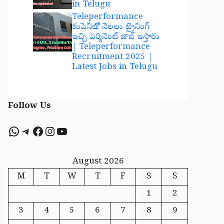
in Telugu
Teleperformance
కంపెనీలో 2 నెలలు ట్రైనింగ్
ఇచ్చి పర్మినెంట్ జాబ్ ఇస్తారు
| Teleperformance
Recruitment 2025 |
Latest Jobs in Telugu
Follow Us
WhatsApp
Telegram
Facebook
Instagram
YouTube
August 2026
M
T
W
T
F
S
S
1
2
3
4
5
6
7
8
9