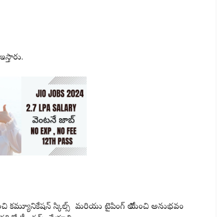
ఇస్తారు.
ా మంచి కమ్యూనికేషన్ స్కిల్స్ మరియు టైపింగ్ లో మంచి అనుభవం