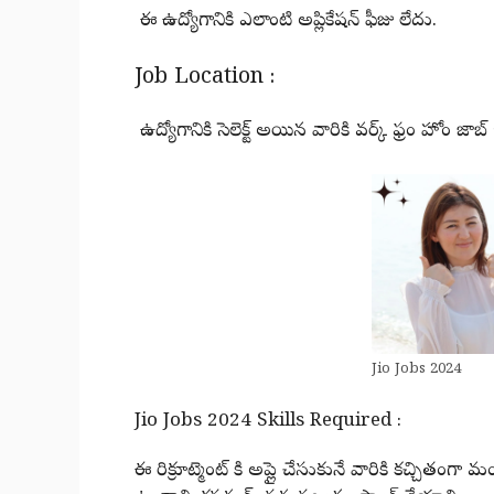
ఈ ఉద్యోగానికి ఎలాంటి అప్లికేషన్ ఫీజు లేదు.
Job Location :
ఉద్యోగానికి సెలెక్ట్ అయిన వారికి వర్క్ ఫ్రం హోం జాబ్ 
Jio Jobs 2024
Jio Jobs 2024 Skills Required :
ఈ రిక్రూట్మెంట్ కి అప్లై చేసుకునే వారికి కచ్చితంగ