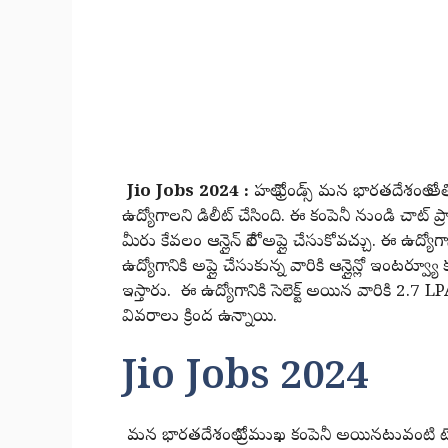
Jio Jobs 2024 :
హలో ఫ్రెండ్స్ మన భారతదేశంలో అ
ఉద్యోగాలని డిలీట్ చేసింది. ఈ కంపెనీ నుండి చాట్ ప్ర
మీరు కేవలం ఆన్లైన్ లోనే అప్లై చేసుకోవచ్చు. ఈ ఉద్యో
ఉద్యోగానికి అప్లై చేసుకున్న వారికి ఆన్లైన్లో ఇంటర్వ్యూ క
ఇస్తారు. ఈ ఉద్యోగానికి సెలెక్ట్ అయిన వారికి 2.7 
వివరాలు క్రింద ఉన్నాయి.
Jio Jobs 2024
మన భారతదేశంలో ప్రముఖ కంపెనీ అయినటువంటి టెలిక