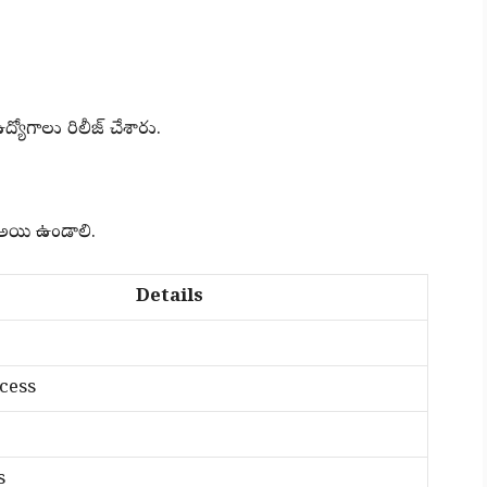
యోగాలు రిలీజ్ చేశారు.
 అయి ఉండాలి.
Details
cess
s