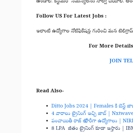
ఉండాలి. కస్టమర్ సమస్యలను సాల్వ్ చేయాలి. అంద
Follow US For Latest Jobs :
ఇలాంటి ఉద్యోగాల నోటిఫికేషన్ల గురించి మన టెలిగ్రామ్
For More Details
JOIN TE
Read Also-
Ditto Jobs 2024 | Females కి బెస్ట్ జా
4 వారాలు ట్రైనింగ్ ఇచ్చి జాబ్ | Nxtw
పంచాయితీ రాజ్ లో భారీగా ఉద్యోగాలు | 
8 LPA జీతం ట్రైనింగ్ కూడా ఇస్తారు | 