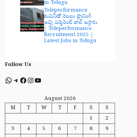
in Telugu
Teleperformance
కంపెనీలో 2 నెలలు ట్రైనింగ్
ఇచ్చి పర్మినెంట్ జాబ్ ఇస్తారు
| Teleperformance
Recruitment 2025 |
Latest Jobs in Telugu
Follow Us
WhatsApp
Telegram
Facebook
Instagram
YouTube
August 2026
M
T
W
T
F
S
S
1
2
3
4
5
6
7
8
9