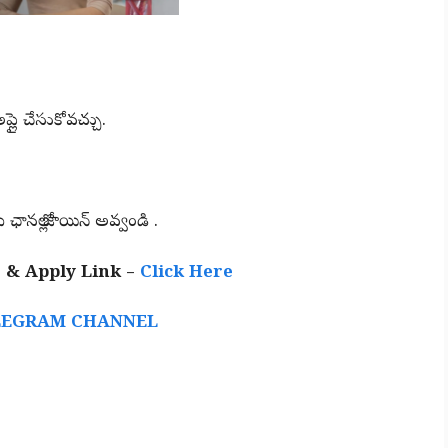
ప్లై చేసుకోవచ్చు.
 ఛానల్లో జాయిన్ అవ్వండి .
 & Apply Link –
Click Here
LEGRAM CHANNEL