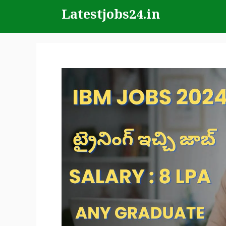
Skip
Latestjobs24.in
to
content