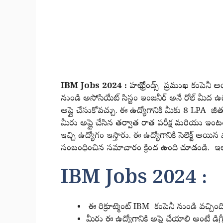
IBM Jobs 2024 :
హలో ఫ్రెండ్స్ ప్రముఖ కంపెనీ
నుండి అసోసియేట్ సిస్టం ఇంజనీర్ అనే రోల్ మీద ఉద్యో
అప్లై చేసుకోవచ్చు. ఈ ఉద్యోగానికి మీకు 8 LPA జీతం ఇస
మీరు అప్లై చేసిన తర్వాత రాత పరీక్ష మరియు ఇంటర్వ్యూ 
ఇచ్చి ఉద్యోగం ఇస్తారు. ఈ ఉద్యోగానికి సెలెక్ట్ అయిన వా
సంబంధించిన సమాచారం క్రింద ఉంది చూడండి. ఇలాంటి
IBM Jobs 2024 :
ఈ రిక్రూట్మెంట్ IBM కంపెనీ నుండి వచ్చింది
మీరు ఈ ఉద్యోగానికి అప్లై చేయాలి అంటే డిగ్రీ