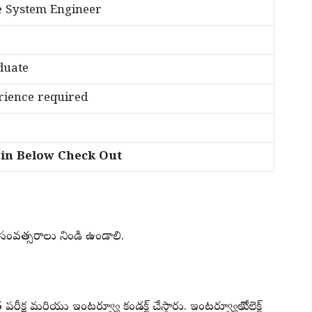
e System Engineer
duate
ience required
n Below Check Out
 సంవత్సరాలు నిండి ఉండాలి.
పరీక్ష మరియు ఇంటర్వ్యూ కండక్ట్ చేస్తారు. ఇంటర్వ్యూలో సెలెక్ట్