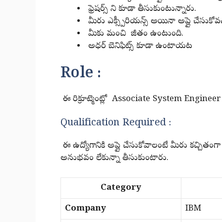
ఫ్రెషర్స్ ని కూడా తీసుకుంటున్నారు.
మీరు ఎక్స్పీరియన్స్ అయినా అప్లై చేసుకోవచ
మీకు మంచి జీతం ఉంటుంది.
అధర్ బెనిఫిట్స్ కూడా ఉంటాయట
Role :
ఈ రిక్రూట్మెంట్లో Associate System Engineer అ
Qualification Required :
ఈ ఉద్యోగానికి అప్లై చేసుకోవాలంటే మీరు కచ్చితంగా 
అనుభవం లేకున్నా తీసుకుంటారు.
Category
Company
IBM