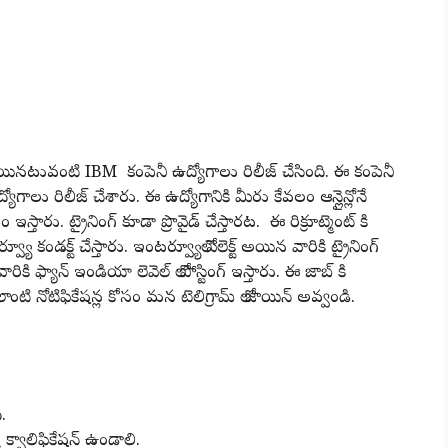
 అయినటువంటి IBM కంపెనీ ఉద్యోగాలు రిలీజ్ చేసింది. ఈ కంపెనీ
గాలు రిలీజ్ చేశారు. ఈ ఉద్యోగానికి మీరు కేవలం ఆన్లైన్లోనే
్తారు. ట్రైనింగ్ కూడా ప్రొవైడ్ చేస్తారట. ఈ రిక్రూట్మెంట్ కి
కండక్ట్ చేస్తారు. ఇంటర్వ్యూలో సెలెక్ట్ అయిన వారికి ట్రైనింగ్
రికి ఫ్యాన్ ఇండియా లెవెల్ లో పోస్టింగ్ ఇస్తారు. ఈ జాబ్ కి
 నోటిఫికేషన్ల కోసం మన టెలిగ్రామ్ లో జాయిన్ అవ్వండి.
.
 క్వాలిఫికేషన్ ఉండాలి.