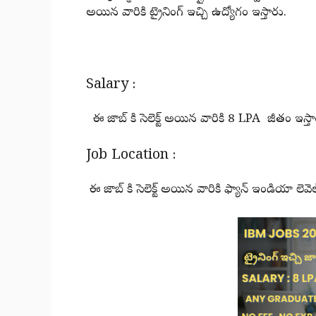
అయిన వారికి ట్రైనింగ్ ఇచ్చి ఉద్యోగం ఇస్తారు.
Salary :
ఈ జాబ్ కి సెలెక్ట్ అయిన వారికి 8 LPA జీతం ఇస్
Job Location :
ఈ జాబ్ కి సెలెక్ట్ అయిన వారికి ఫ్యాన్ ఇండియా లెవెల్ ల