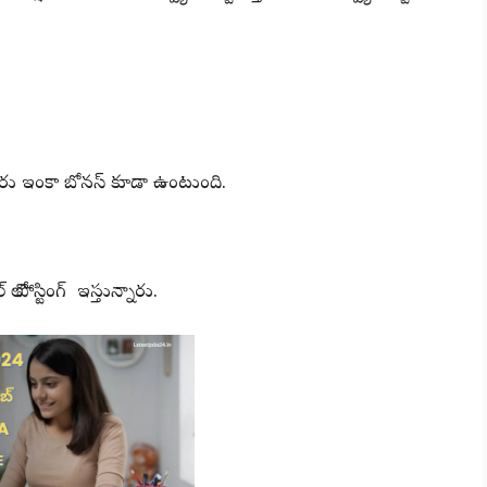
తారు ఇంకా బోనస్ కూడా ఉంటుంది.
ో పోస్టింగ్ ఇస్తున్నారు.