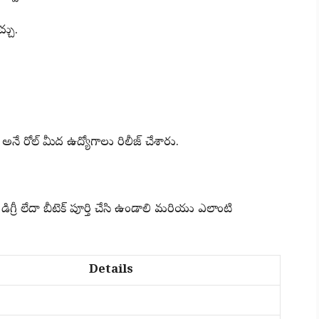
్చు.
నే రోల్ మీద ఉద్యోగాలు రిలీజ్ చేశారు.
డిగ్రీ లేదా బీటెక్ పూర్తి చేసి ఉండాలి మరియు ఎలాంటి
Details