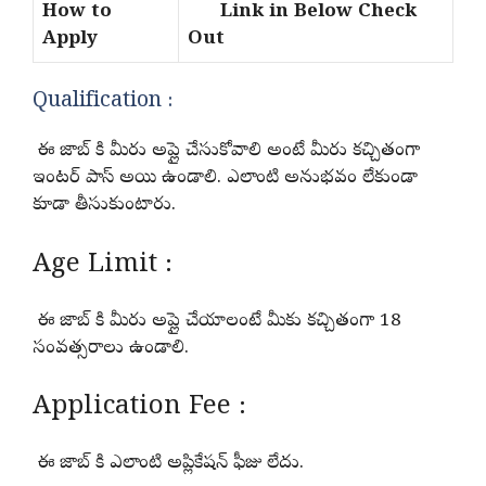
How to
Link in Below Check
Apply
Out
Qualification :
ఈ జాబ్ కి మీరు అప్లై చేసుకోవాలి అంటే మీరు కచ్చితంగా
ఇంటర్ పాస్ అయి ఉండాలి. ఎలాంటి అనుభవం లేకుండా
కూడా తీసుకుంటారు.
Age Limit :
ఈ జాబ్ కి మీరు అప్లై చేయాలంటే మీకు కచ్చితంగా 18
సంవత్సరాలు ఉండాలి.
Application Fee :
ఈ జాబ్ కి ఎలాంటి అప్లికేషన్ ఫీజు లేదు.