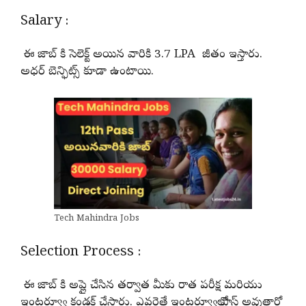
Salary :
ఈ జాబ్ కి సెలెక్ట్ అయిన వారికి 3.7 LPA జీతం ఇస్తారు.
అధర్ బెన్ఫిట్స్ కూడా ఉంటాయి.
Tech Mahindra Jobs
Selection Process :
ఈ జాబ్ కి అప్లై చేసిన తర్వాత మీకు రాత పరీక్ష మరియు
ఇంటర్వ్యూ కండక్ట్ చేస్తారు. ఎవరైతే ఇంటర్వ్యూలో పాస్ అవుతారో