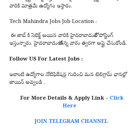
వారికి మాత్రమే ఉద్యోగం ఇస్తారు.
Tech Mahindra Jobs Job Location :
ఈ జాబ్ కి సెలెక్ట్ అయిన వారికి హైదరాబాదులోనే పోస్టింగ్
ఇస్తున్నారు. హైదరాబాదులో ఉన్న వారు త్వరగా అప్లై చేసుకోండి.
Follow US For Latest Jobs :
ఇలాంటి ఉద్యోగాల నోటిఫికేషన్ల గురించి మన టెలిగ్రామ్ ఛానల్లో
జాయిన్ అవ్వండి .
For More Details & Apply Link –
Click
Here
JOIN TELEGRAM CHANNEL