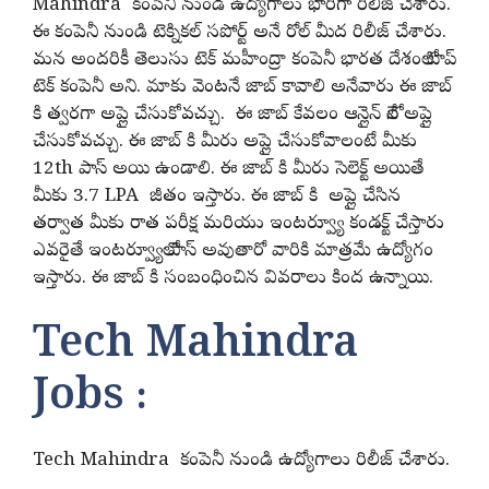
Mahindra కంపెనీ నుండి ఉద్యోగాలు భారీగా రిలీజ్ చేశారు.
ఈ కంపెనీ నుండి టెక్నికల్ సపోర్ట్ అనే రోల్ మీద రిలీజ్ చేశారు.
మన అందరికీ తెలుసు టెక్ మహీంద్రా కంపెనీ భారత దేశంలో టాప్
టెక్ కంపెనీ అని. మాకు వెంటనే జాబ్ కావాలి అనేవారు ఈ జాబ్
కి త్వరగా అప్లై చేసుకోవచ్చు. ఈ జాబ్ కేవలం ఆన్లైన్ లోనే అప్లై
చేసుకోవచ్చు. ఈ జాబ్ కి మీరు అప్లై చేసుకోవాలంటే మీకు
12th పాస్ అయి ఉండాలి. ఈ జాబ్ కి మీరు సెలెక్ట్ అయితే
మీకు 3.7 LPA జీతం ఇస్తారు. ఈ జాబ్ కి అప్లై చేసిన
తర్వాత మీకు రాత పరీక్ష మరియు ఇంటర్వ్యూ కండక్ట్ చేస్తారు
ఎవరైతే ఇంటర్వ్యూలో పాస్ అవుతారో వారికి మాత్రమే ఉద్యోగం
ఇస్తారు. ఈ జాబ్ కి సంబంధించిన వివరాలు కింద ఉన్నాయి.
Tech Mahindra
Jobs :
Tech Mahindra కంపెనీ నుండి ఉద్యోగాలు రిలీజ్ చేశారు.