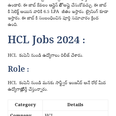
ఉండాలి. ఈ జాబ్ కేవలం ఆన్లైన్ లోనే అప్లై చేసుకోవచ్చు. ఈ జాబ్
కి సెలెక్ట్ అయిన వారికి 6.5 LPA జీతం ఇస్తారు. ట్రైనింగ్ కూడా
ఇస్తారు. ఈ జాబ్ కి సంబంధించిన పూర్తి సమాచారం క్రింద
ఉంది.
HCL Jobs 2024 :
HCL కంపెనీ నుండి ఉద్యోగాలు రిలీజ్ చేశారు.
Role :
HCL కంపెనీ నుండి మనకు సాఫ్ట్వేర్ ఇంజనీర్ అనే రోల్ మీద
ఉద్యోగాల్లో భర్తీ చేస్తున్నారు.
Category
Details