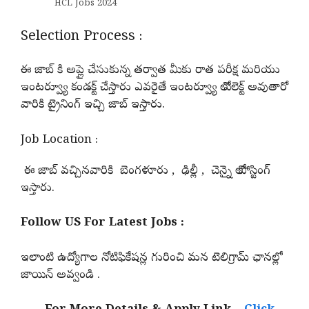
HCL Jobs 2024
Selection Process :
ఈ జాబ్ కి అప్లై చేసుకున్న తర్వాత మీకు రాత పరీక్ష మరియు
ఇంటర్వ్యూ కండక్ట్ చేస్తారు ఎవరైతే ఇంటర్వ్యూ లో సెలెక్ట్ అవుతారో
వారికి ట్రైనింగ్ ఇచ్చి జాబ్ ఇస్తారు.
Job Location :
ఈ జాబ్ వచ్చినవారికి బెంగళూరు , ఢిల్లీ , చెన్నై లో పోస్టింగ్
ఇస్తారు.
Follow US For Latest Jobs :
ఇలాంటి ఉద్యోగాల నోటిఫికేషన్ల గురించి మన టెలిగ్రామ్ ఛానల్లో
జాయిన్ అవ్వండి .