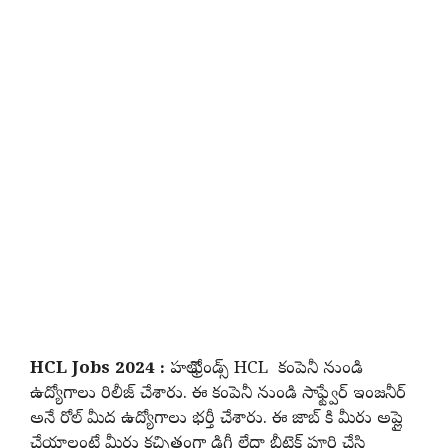
HCL Jobs 2024 :
హలో ఫ్రెండ్స్ HCL కంపెనీ నుండి
ఉద్యోగాలు రిలీజ్ చేశారు. ఈ కంపెనీ నుండి సాఫ్ట్వేర్ ఇంజనీర్
అనే రోల్ మీద ఉద్యోగాలు భర్తీ చేశారు. ఈ జాబ్ కి మీరు అప్లై
చేయాలంటే మీరు కచ్చితంగా డిగ్రీ లేదా బీటెక్ పూర్తి చేసి