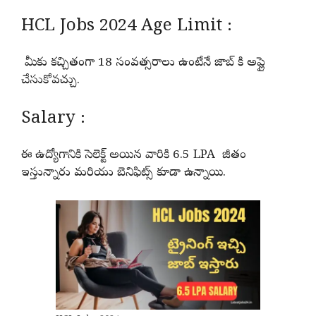
HCL Jobs 2024 Age Limit :
మీకు కచ్చితంగా 18 సంవత్సరాలు ఉంటేనే జాబ్ కి అప్లై
చేసుకోవచ్చు.
Salary :
ఈ ఉద్యోగానికి సెలెక్ట్ అయిన వారికి 6.5 LPA జీతం
ఇస్తున్నారు మరియు బెనిఫిట్స్ కూడా ఉన్నాయి.