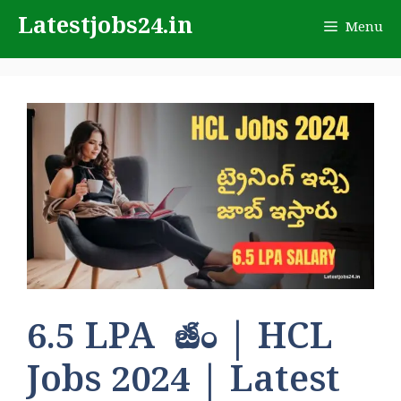
Skip
Latestjobs24.in
Menu
to
content
6.5 LPA జీతం | HCL
Jobs 2024 | Latest