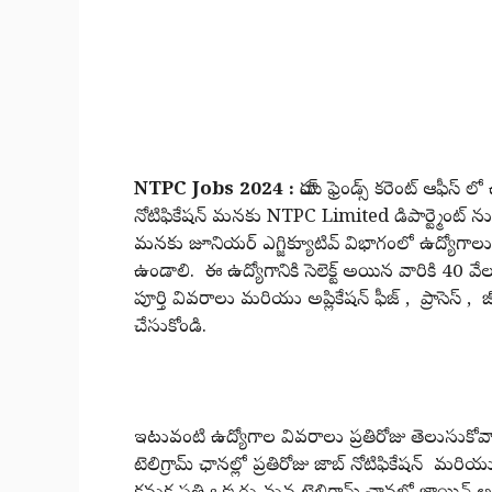
NTPC Jobs 2024 :
హాయ్ ఫ్రెండ్స్ కరెంట్ ఆఫీస్ 
నోటిఫికేషన్ మనకు NTPC Limited డిపార్ట్మెంట్ 
మనకు జూనియర్ ఎగ్జిక్యూటివ్ విభాగంలో ఉద్యోగాలు వచ్
ఉండాలి. ఈ ఉద్యోగానికి సెలెక్ట్ అయిన వారికి 40
పూర్తి వివరాలు మరియు అప్లికేషన్ ఫీజ్ , ప్రాసెస్ ,
చేసుకోండి.
ఇటువంటి ఉద్యోగాల వివరాలు ప్రతిరోజు తెలుసుకోవ
టెలిగ్రామ్ ఛానల్లో ప్రతిరోజు జాబ్ నోటిఫికేషన్ మరి