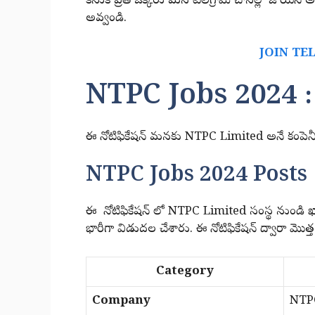
కనుక ప్రతి ఒక్కరు మన టెలిగ్రామ్ చానల్లో జాయిన్ అ
అవ్వండి.
JOIN TE
NTPC Jobs 2024 :
ఈ నోటిఫికేషన్ మనకు NTPC Limited అనే కంపెనీ
NTPC Jobs 2024 Posts 
ఈ నోటిఫికేషన్ లో NTPC Limited సంస్థ నుండి ఖా
భారీగా విడుదల చేశారు. ఈ నోటిఫికేషన్ ద్వారా మొత
Category
Company
NTP