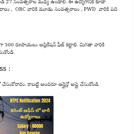
ండి 27 సంవత్సరాల మధ్య ఉండాలి. ఈ ఉద్యోగానికి కూడా
ంవత్సరాలు , OBC వారికి మూడు సంవత్సరాలు , PWD వారికి పది
300 రూపాయలు అప్లికేషన్ ఫీజ్ కట్టాలి. మిగతా వారికి
ేసుకోండి.
s :
ైన్లో చేసుకోరాదు. కాబట్టి అందరూ ఆన్లైన్లో అప్లై చేసుకోండి.