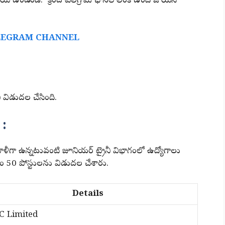
యి ఉండండి. క్రింద టెలిగ్రామ్ ఛానల్ లింక్ ఉంది జాయిన్
LEGRAM CHANNEL
 విడుదల చేసింది.
:
ళీగా ఉన్నటువంటి జూనియర్ ట్రైనీ విభాగంలో ఉద్యోగాలు
్తం 50 పోస్టులను విడుదల చేశారు.
Details
C Limited