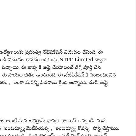
లో ఉద్యోగాలుకు ప్రభుత్వ నోటిఫికేషన్ విడుదల చేసింది. ఈ
నుండి విడుదల కావడం జరిగింది. NTPC Limited ద్వారా
చాయి. ఈ జాబ్స్ కి అప్లై చేయాలంటే డిగ్రీ పూర్తి చేసి
 వేల రూపాయల జీతం ఉంటుంది. ఈ నోటిఫికేషన్ కి సంబంధించిన
 జీతం , ఇంకా మరిన్ని వివరాలు క్రింద ఉన్నాయి. చూసి అప్లై
ాలి అంటే మన టెలిగ్రామ్ ఛానల్లో జాయిన్ అవ్వండి. మన
యు ఇంటర్వ్యూ మెటీరియల్స్ , ఇంటర్వ్యూ కోషన్స్ పోస్ట్ చేస్తాము.