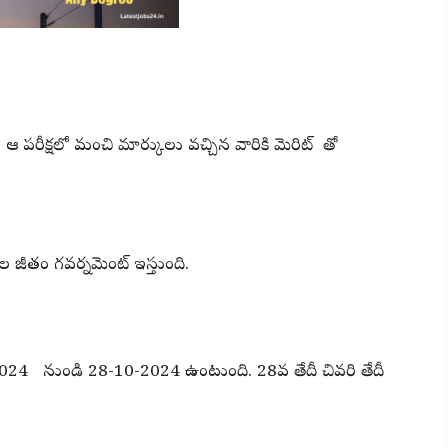
్టి. ఆ పరీక్షలో మంచి మార్కులు వచ్చిన వారికి మెరిట్ తో
యల జీతం గవర్నమెంట్ ఇస్తుంది.
-10-2024 నుండి 28-10-2024 ఉంటుంది. 28వ తేదీ చివరి తేదీ