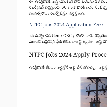
ఈ ఉద్యోగానికి అప్లై చేసుకునే వారి వయసు 18 ను
రిజర్వేషన్ వర్తిస్తుంది. SC / ST వారికి ఐదు స
సంవత్సరాలు రిజర్వేషన్లు వర్తిస్తుంది.
NTPC Jobs 2024 Application Fee :
ఈ ఉద్యోగానికి Gen / OBC / EWS వారు కచ్చితంగా 
ఎలాంటి అప్లికేషన్ ఫీజ్ లేదు. కాబట్టి త్వరగా అప్లై చ
NTPC Jobs 2024 Apply Proces
ఉద్యోగానికి కేవలం ఆన్లైన్లోనే అప్లై చేసుకోవచ్చు.. ఆఫ్ల