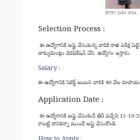
NTPC Jobs 2024
Selection Process :
ఈ ఉద్యోగానికి అప్లై చేసుకున్న వారికి రాత పరీక్ష పెట
డాక్యుమెంట్లు వెరిఫికేషన్ చేసి ఉద్యోగం ఇస్తారు.
Salary :
ఈ ఉద్యోగానికి సెలెక్ట్ అయిన వారికి 40 వేల రూపా
Application Date :
ఈ ఉద్యోగానికి అప్లై చేసుకునే తేదీ వచ్చేసి 15
కాబట్టి దానికన్నా ముందే అప్లై చేసుకోండి.
How to Apply :