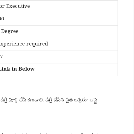
or Executive
00
 Degree
xperience required
27
nk in Below
ీ పూర్తి చేసి ఉండాలి. డిగ్రీ చేసిన ప్రతి ఒక్కరూ అప్లై