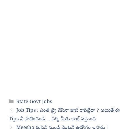
Categories
State Govt Jobs
Job Tips : ఎంత ట్రై చేసినా జాబ్ రావట్లేదా ? అయితే ఈ
Tips నీ పాటించండి…. పక్క మీకు జాబ్ వస్తుంది.
Meesho కంపెనీ నుండి వెంటనే ఉద్యోగం ఇస్తారు |