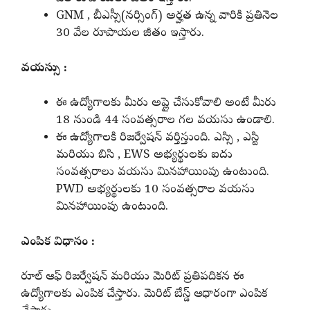
GNM , బీఎస్సీ(నర్సింగ్) అర్హత ఉన్న వారికి ప్రతినెల
30 వేల రూపాయల జీతం ఇస్తారు.
వయస్సు :
ఈ ఉద్యోగాలకు మీరు అప్లై చేసుకోవాలి అంటే మీరు
18 నుండి 44 సంవత్సరాల గల వయసు ఉండాలి.
ఈ ఉద్యోగాలకి రిజర్వేషన్ వర్తిస్తుంది. ఎస్సి , ఎస్టి
మరియు బిసి , EWS అభ్యర్థులకు ఐదు
సంవత్సరాలు వయసు మినహాయింపు ఉంటుంది.
PWD అభ్యర్థులకు 10 సంవత్సరాల వయసు
మినహాయింపు ఉంటుంది.
ఎంపిక విధానం :
రూల్ ఆఫ్ రిజర్వేషన్ మరియు మెరిట్ ప్రతిపదికన ఈ
ఉద్యోగాలకు ఎంపిక చేస్తారు. మెరిట్ బేస్డ్ ఆధారంగా ఎంపిక