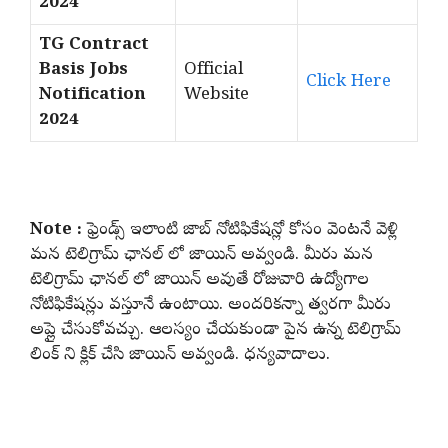
2024
TG Contract
Basis Jobs
Official
Click Here
Notification
Website
2024
Note :
ఫ్రెండ్స్ ఇలాంటి జాబ్ నోటిఫికేషన్లో కోసం వెంటనే వెళ్లి
మన టెలిగ్రామ్ ఛానల్ లో జాయిన్ అవ్వండి. మీరు మన
టెలిగ్రామ్ ఛానల్ లో జాయిన్ అవుతే రోజువారి ఉద్యోగాల
నోటిఫికేషన్లు వస్తూనే ఉంటాయి. అందరికన్నా త్వరగా మీరు
అప్లై చేసుకోవచ్చు. ఆలస్యం చేయకుండా పైన ఉన్న టెలిగ్రామ్
లింక్ ని క్లిక్ చేసి జాయిన్ అవ్వండి. ధన్యవాదాలు.