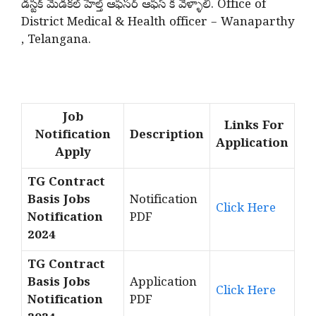
డిస్టిక్ మెడికల్ హెల్త్ ఆఫీసర్ ఆఫీస్ కి వెళ్ళాలి. Office of
District Medical & Health officer – Wanaparthy
, Telangana.
Job
Links For
Notification
Description
Application
Apply
TG Contract
Basis Jobs
Notification
Click Here
Notification
PDF
2024
TG Contract
Basis Jobs
Application
Click Here
Notification
PDF