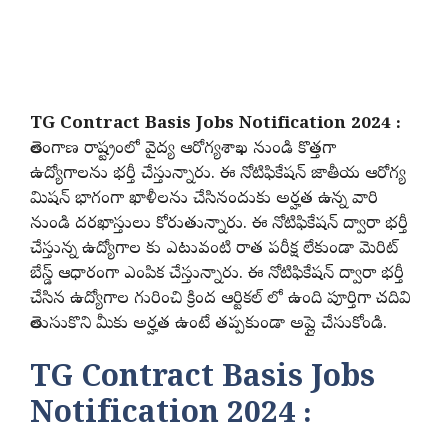
TG Contract Basis Jobs Notification 2024 :
తెలంగాణ రాష్ట్రంలో వైద్య ఆరోగ్యశాఖ నుండి కొత్తగా
ఉద్యోగాలను భర్తీ చేస్తున్నారు. ఈ నోటిఫికేషన్ జాతీయ ఆరోగ్య
మిషన్ భాగంగా ఖాళీలను చేసినందుకు అర్హత ఉన్న వారి
నుండి దరఖాస్తులు కోరుతున్నారు. ఈ నోటిఫికేషన్ ద్వారా భర్తీ
చేస్తున్న ఉద్యోగాల కు ఎటువంటి రాత పరీక్ష లేకుండా మెరిట్
బేస్డ్ ఆధారంగా ఎంపిక చేస్తున్నారు. ఈ నోటిఫికేషన్ ద్వారా భర్తీ
చేసిన ఉద్యోగాల గురించి క్రింద ఆర్టికల్ లో ఉంది పూర్తిగా చదివి
తెలుసుకొని మీకు అర్హత ఉంటే తప్పకుండా అప్లై చేసుకోండి.
TG Contract Basis Jobs
Notification 2024 :