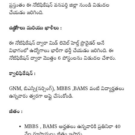
ప్రస్తుతం ఈ నోటిఫికేషన్ వనపర్తి జిల్లా నుండి విడుదల
చేయడం జరిగింది.
ఉద్యోగాలు మరియు ఖాళీలు :
ఈ నోటిఫికేషన్ ద్వారా మిడ్ లెవెల్ హెల్త్ ప్రొవైడర్ అనే
విభాగంలో ఉద్యోగాలు భారీగా భర్తీ చేయడం జరిగింది. ఈ
నోటిఫికేషన్ ద్వారా మొత్తం 6 పోస్టులను విడుదల చేశారు.
క్వాలిఫికేషన్ :
GNM, బిఎస్సి(నర్సింగ్), MBBS ,BAMS వంటి విద్యార్హతలు
ఉన్నవారు త్వరగా అప్లై చేసుకోండి.
జీతం :
MBBS , BAMS అర్హతలు ఉన్నవారికి ప్రతినిలా 40
వేల రూపాయలు జీతం ఇస్తారు.