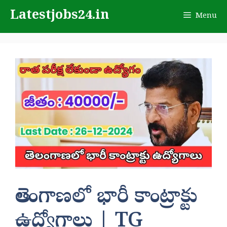
Skip
Latestjobs24.in
Menu
to
content
తెలంగాణలో భారీ కాంట్రాక్టు
ఉద్యోగాలు | TG