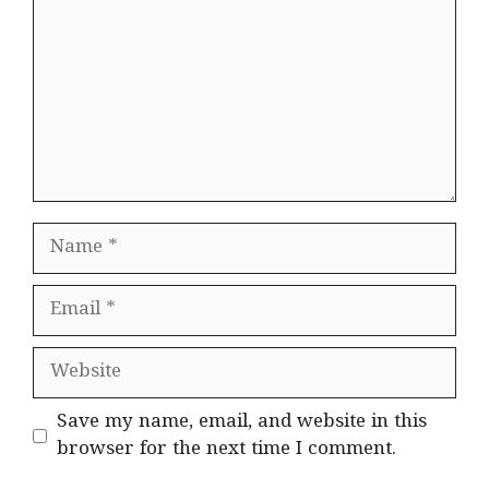
Name
Email
Website
Save my name, email, and website in this
browser for the next time I comment.