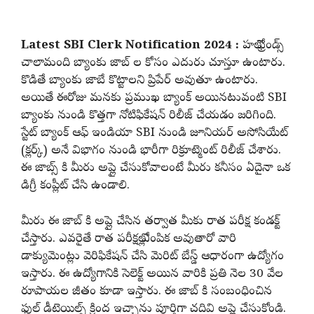
Latest SBI Clerk Notification 2024 :
హలో ఫ్రెండ్స్
చాలామంది బ్యాంకు జాబ్ ల కోసం ఎదురు చూస్తూ ఉంటారు.
కొడితే బ్యాంకు జాబే కొట్టాలని ప్రిపేర్ అవుతూ ఉంటారు.
అయితే ఈరోజు మనకు ప్రముఖ బ్యాంక్ అయినటువంటి SBI
బ్యాంకు నుండి కొత్తగా నోటిఫికేషన్ రిలీజ్ చేయడం జరిగింది.
స్టేట్ బ్యాంక్ ఆఫ్ ఇండియా SBI నుండి జూనియర్ అసోసియేట్
(క్లర్క్) అనే విభాగం నుండి భారీగా రిక్రూట్మెంట్ రిలీజ్ చేశారు.
ఈ జాబ్స్ కి మీరు అప్లై చేసుకోవాలంటే మీరు కనీసం ఏదైనా ఒక
డిగ్రీ కంప్లీట్ చేసి ఉండాలి.
మీరు ఈ జాబ్ కి అప్లై చేసిన తర్వాత మీకు రాత పరీక్ష కండక్ట్
చేస్తారు. ఎవరైతే రాత పరీక్షల్లో ఎంపిక అవుతారో వారి
డాక్యుమెంట్లు వెరిఫికేషన్ చేసి మెరిట్ బేస్డ్ ఆధారంగా ఉద్యోగం
ఇస్తారు. ఈ ఉద్యోగానికి సెలెక్ట్ అయిన వారికి ప్రతి నెల 30 వేల
రూపాయల జీతం కూడా ఇస్తారు. ఈ జాబ్ కి సంబంధించిన
ఫుల్ డీటెయిల్స్ క్రింద ఇచ్చాను పూర్తిగా చదివి అప్లై చేసుకోండి.