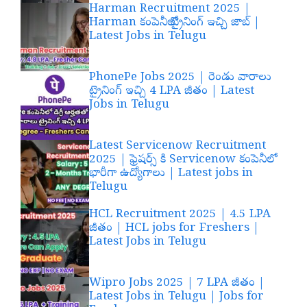
Harman Recruitment 2025 |
Harman కంపెనీలో ట్రైనింగ్ ఇచ్చి జాబ్ |
Latest Jobs in Telugu
PhonePe Jobs 2025 | రెండు వారాలు
ట్రైనింగ్ ఇచ్చి 4 LPA జీతం | Latest
Jobs in Telugu
Latest Servicenow Recruitment
2025 | ఫ్రెషర్స్ కి Servicenow కంపెనీలో
భారీగా ఉద్యోగాలు | Latest jobs in
Telugu
HCL Recruitment 2025 | 4.5 LPA
జీతం | HCL jobs for Freshers |
Latest Jobs in Telugu
Wipro Jobs 2025 | 7 LPA జీతం |
Latest Jobs in Telugu | Jobs for