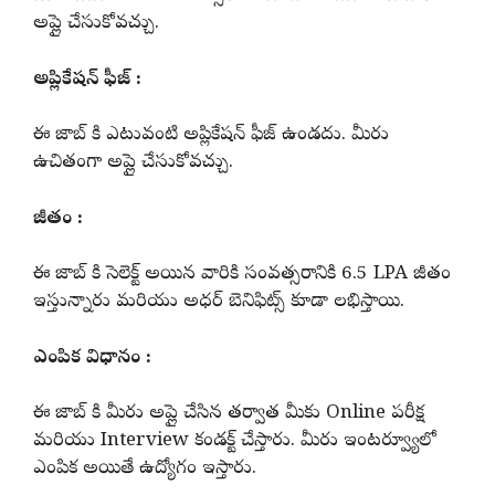
అప్లై చేసుకోవచ్చు.
అప్లికేషన్ ఫీజ్ :
ఈ జాబ్ కి ఎటువంటి అప్లికేషన్ ఫీజ్ ఉండదు. మీరు
ఉచితంగా అప్లై చేసుకోవచ్చు.
జీతం :
ఈ జాబ్ కి సెలెక్ట్ అయిన వారికి సంవత్సరానికి 6.5 LPA జీతం
ఇస్తున్నారు మరియు అధర్ బెనిఫిట్స్ కూడా లభిస్తాయి.
ఎంపిక విధానం :
ఈ జాబ్ కి మీరు అప్లై చేసిన తర్వాత మీకు Online పరీక్ష
మరియు Interview కండక్ట్ చేస్తారు. మీరు ఇంటర్వ్యూలో
ఎంపిక అయితే ఉద్యోగం ఇస్తారు.