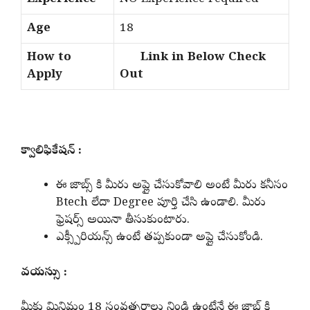
Age
18
How to
Link in Below Check
Apply
Out
క్వాలిఫికేషన్ :
ఈ జాబ్స్ కి మీరు అప్లై చేసుకోవాలి అంటే మీరు కనీసం
Btech లేదా Degree పూర్తి చేసి ఉండాలి. మీరు
ఫ్రెషర్స్ అయినా తీసుకుంటారు.
ఎక్స్పీరియన్స్ ఉంటే తప్పకుండా అప్లై చేసుకోండి.
వయస్సు :
మీకు మినిమం 18 సంవత్సరాలు నిండి ఉంటేనే ఈ జాబ్ కి