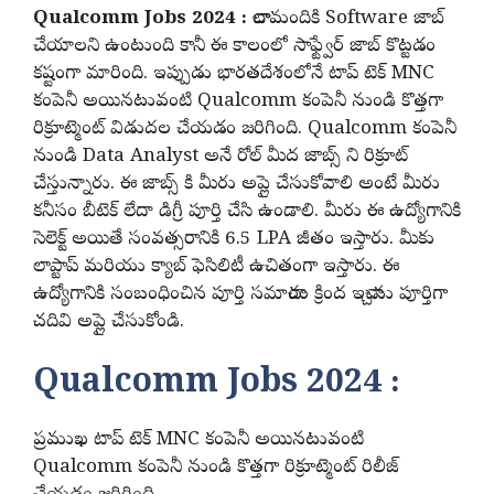
Qualcomm Jobs 2024 :
చాలామందికి Software జాబ్
చేయాలని ఉంటుంది కానీ ఈ కాలంలో సాఫ్ట్వేర్ జాబ్ కొట్టడం
కష్టంగా మారింది. ఇప్పుడు భారతదేశంలోనే టాప్ టెక్ MNC
కంపెనీ అయినటువంటి Qualcomm కంపెనీ నుండి కొత్తగా
రిక్రూట్మెంట్ విడుదల చేయడం జరిగింది. Qualcomm కంపెనీ
నుండి Data Analyst అనే రోల్ మీద జాబ్స్ ని రిక్రూట్
చేస్తున్నారు. ఈ జాబ్స్ కి మీరు అప్లై చేసుకోవాలి అంటే మీరు
కనీసం బీటెక్ లేదా డిగ్రీ పూర్తి చేసి ఉండాలి. మీరు ఈ ఉద్యోగానికి
సెలెక్ట్ అయితే సంవత్సరానికి 6.5 LPA జీతం ఇస్తారు. మీకు
లాప్టాప్ మరియు క్యాబ్ ఫెసిలిటీ ఉచితంగా ఇస్తారు. ఈ
ఉద్యోగానికి సంబంధించిన పూర్తి సమాచారం క్రింద ఇచ్చాను పూర్తిగా
చదివి అప్లై చేసుకోండి.
Qualcomm Jobs 2024 :
ప్రముఖ టాప్ టెక్ MNC కంపెనీ అయినటువంటి
Qualcomm కంపెనీ నుండి కొత్తగా రిక్రూట్మెంట్ రిలీజ్