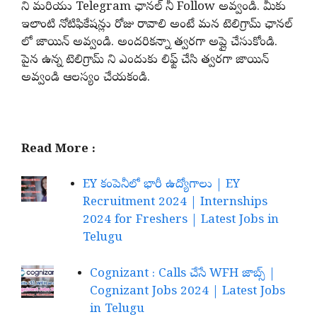
ని మరియు Telegram ఛానల్ నీ Follow అవ్వండి. మీకు
ఇలాంటి నోటిఫికేషన్లు రోజు రావాలి అంటే మన టెలిగ్రామ్ ఛానల్
లో జాయిన్ అవ్వండి. అందరికన్నా త్వరగా అప్లై చేసుకోండి.
పైన ఉన్న టెలిగ్రామ్ ని ఎందుకు లిఫ్ట్ చేసి త్వరగా జాయిన్
అవ్వండి ఆలస్యం చేయకండి.
Read More :
EY కంపెనీలో భారీ ఉద్యోగాలు | EY
Recruitment 2024 | Internships
2024 for Freshers | Latest Jobs in
Telugu
Cognizant : Calls చేసే WFH జాబ్స్ |
Cognizant Jobs 2024 | Latest Jobs
in Telugu