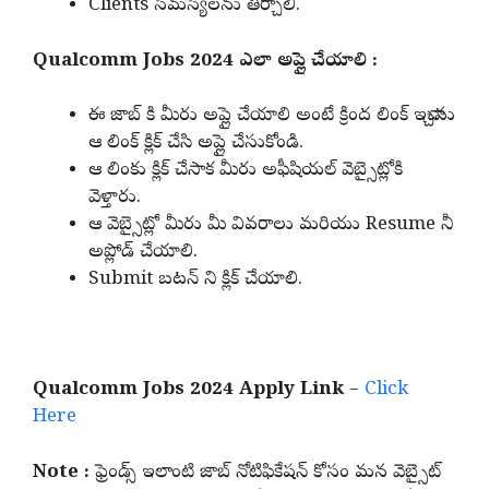
Clients సమస్యలను తీర్చాలి.
Qualcomm Jobs 2024 ఎలా అప్లై చేయాలి :
ఈ జాబ్ కి మీరు అప్లై చేయాలి అంటే క్రింద లింక్ ఇచ్చాను
ఆ లింక్ క్లిక్ చేసి అప్లై చేసుకోండి.
ఆ లింకు క్లిక్ చేసాక మీరు అఫీషియల్ వెబ్సైట్లోకి
వెళ్తారు.
ఆ వెబ్సైట్లో మీరు మీ వివరాలు మరియు Resume నీ
అప్లోడ్ చేయాలి.
Submit బటన్ ని క్లిక్ చేయాలి.
Qualcomm Jobs 2024 Apply Link
–
Click
Here
Note :
ఫ్రెండ్స్ ఇలాంటి జాబ్ నోటిఫికేషన్ కోసం మన వెబ్సైట్