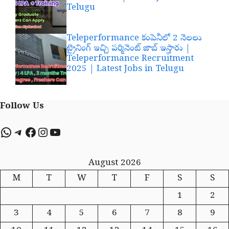
Telugu
Teleperformance కంపెనీలో 2 నెలలు
ట్రైనింగ్ ఇచ్చి పర్మినెంట్ జాబ్ ఇస్తారు |
Teleperformance Recruitment
2025 | Latest Jobs in Telugu
Follow Us
WhatsApp
Telegram
Facebook
Instagram
YouTube
August 2026
M
T
W
T
F
S
S
1
2
3
4
5
6
7
8
9