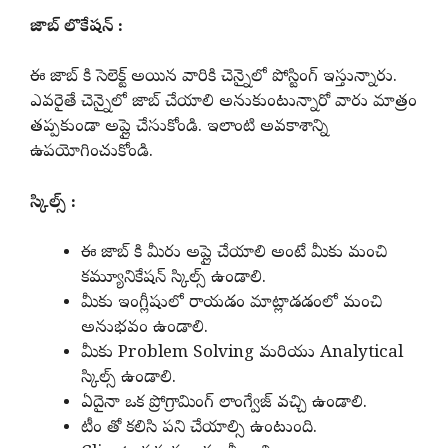
జాబ్ లొకేషన్ :
ఈ జాబ్ కి సెలెక్ట్ అయిన వారికి చెన్నైలో పోస్టింగ్ ఇస్తున్నారు.
ఎవరైతే చెన్నైలో జాబ్ చేయాలి అనుకుంటున్నారో వారు మాత్రం
తప్పకుండా అప్లై చేసుకోండి. ఇలాంటి అవకాశాన్ని
ఉపయోగించుకోండి.
స్కిల్స్ :
ఈ జాబ్ కి మీరు అప్లై చేయాలి అంటే మీకు మంచి
కమ్యూనికేషన్ స్కిల్స్ ఉండాలి.
మీకు ఇంగ్లీషులో రాయడం మాట్లాడడంలో మంచి
అనుభవం ఉండాలి.
మీకు Problem Solving మరియు Analytical
స్కిల్స్ ఉండాలి.
ఏదైనా ఒక ప్రోగ్రామింగ్ లాంగ్వేజ్ వచ్చి ఉండాలి.
టీం తో కలిసి పని చేయాల్సి ఉంటుంది.