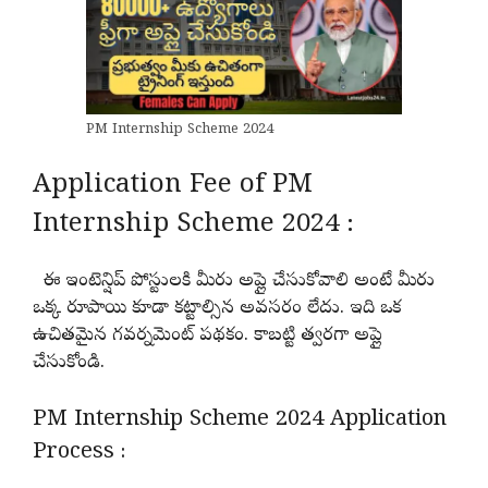
PM Internship Scheme 2024
Application Fee of PM
Internship Scheme 2024 :
ఈ ఇంటెన్షిప్ పోస్టులకి మీరు అప్లై చేసుకోవాలి అంటే మీరు
ఒక్క రూపాయి కూడా కట్టాల్సిన అవసరం లేదు. ఇది ఒక
ఉచితమైన గవర్నమెంట్ పథకం. కాబట్టి త్వరగా అప్లై
చేసుకోండి.
PM Internship Scheme 2024 Application
Process :