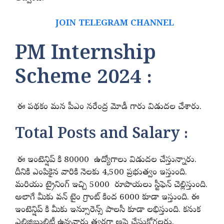
JOIN TELEGRAM CHANNEL
PM Internship
Scheme 2024 :
ఈ పథకం మన పీఎం నరేంద్ర మోడీ గారు విడుదల చేశారు.
Total Posts and Salary :
ఈ ఇంటెన్షిప్ కి 80000 ఉద్యోగాలు విడుదల చేస్తున్నారు.
దీనికి ఎంపికైన వారికి నెలకు 4,500 ప్రభుత్వం ఇస్తుంది.
మరియు ట్రైనింగ్ ఇచ్చి 5000 రూపాయలు స్టీఫెన్ చెల్లిస్తుంది.
అలాగే మీకు వన్ టైం గ్రాంట్ కింద 6000 కూడా ఇస్తుంది. ఈ
ఇంటెన్షిప్ కి మీకు ఇన్సూరెన్స్ పాలసీ కూడా లభిస్తుంది. కనుక
ఎలిజిబులిటీ ఉన్నవారు త్వరగా అప్లై చేసుకోగలరు.