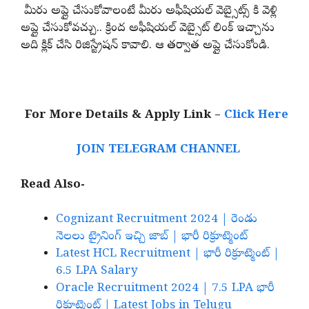
మీరు అప్లై చేసుకోవాలంటే మీరు అఫీషియల్ వెబ్సైట్స్ కి వెళ్లి
అప్లై చేసుకోవచ్చు.. క్రింద అఫీషియల్ వెబ్సైట్ లింక్ ఇచ్చాను
అది క్లిక్ చేసి రిజిస్ట్రేషన్ కావాలి. ఆ తర్వాత అప్లై చేసుకోండి.
For More Details & Apply Link –
Click Here
JOIN TELEGRAM CHANNEL
Read Also-
Cognizant Recruitment 2024 | రెండు
నెలలు ట్రైనింగ్ ఇచ్చి జాబ్ | భారీ రిక్రూట్మెంట్
Latest HCL Recruitment | భారీ రిక్రూట్మెంట్ |
6.5 LPA Salary
Oracle Recruitment 2024 | 7.5 LPA భారీ
రిక్రూట్మెంట్ | Latest Jobs in Telugu