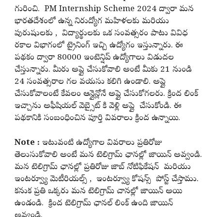
గురించి. PM Internship Scheme 2024 ద్వారా మన
భారతదేశంలో ఉన్న నిరుద్యోగ మహిళలకు మరియు
పురుషులకు , విద్యార్థులకు ఒక సంవత్సరం పాటు వివిధ
రకాల విభాగంలో ట్రైనింగ్ ఇచ్చి ఉద్యోగం ఇస్తున్నారు. ఈ
పథకం ద్వారా 80000 ఇంటెన్షిప్ ఉద్యోగాలు విడుదల
చేస్తున్నారు. మీరు అప్లై చేసుకోవాలి అంటే మీకు 21 నుండి
24 సంవత్సరాల గల వయసు కలిగి ఉండాలి. అప్లై
చేసుకోవాలంటే కేవలం ఆన్లైన్లోనే అప్లై చేసుకోగలరు. క్రింద లింక్
ఇచ్చాను అఫీషియల్ వెబ్సైట్ కి వెళ్లి అప్లై చేసుకోండి. ఈ
పథకానికి సంబంధించిన పూర్తి వివరాలు క్రింద ఉన్నాయి.
Note :
ఇటువంటి ఉద్యోగాల వివరాలు ప్రతిరోజు
తెలుసుకోవాలి అంటే మన టెలిగ్రామ్ ఛానల్లో జాయిన్ అవ్వండి.
మన టెలిగ్రామ్ ఛానల్లో ప్రతిరోజు జాబ్ నోటిఫికేషన్ మరియు
ఇంటర్వ్యూ మెటీరియల్స్ , ఇంటర్వ్యూ కోషన్స్ పోస్ట్ చేస్తాము.
కనుక ప్రతి ఒక్కరు మన టెలిగ్రామ్ చానల్లో జాయిన్ అయి
ఉండండి. క్రింద టెలిగ్రామ్ ఛానల్ లింక్ ఉంది జాయిన్
అవ్వండి.