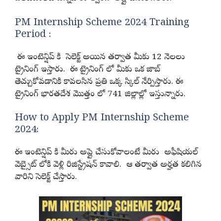
PM Internship Scheme 2024 Training
Period :
ఈ ఇంటెన్షిప్ కి సెలెక్ట్ అయిన తర్వాత మీకు 12 నెలలు
ట్రైనింగ్ ఇస్తారు. ఈ ట్రైనింగ్ లో మీకు ఒక జాబ్
తెచ్చుకోవడానికి కావలసిన ప్రతి ఒక్క స్కిల్ నేర్పిస్తారు. ఈ
ట్రైనింగ్ భారతదేశ మొత్తం లో 741 జిల్లాల్లో ఇస్తున్నారు.
How to Apply PM Internship Scheme
2024:
ఈ ఇంటెన్షిప్ కి మీరు అప్లై చేసుకోవాలంటే మీరు అఫీషియల్
వెబ్సైట్ లోకి వెళ్లి రిజిస్ట్రేషన్ కావాలి. ఆ తర్వాత అర్హత కలిగిన
వారిని సెలెక్ట్ చేస్తారు.