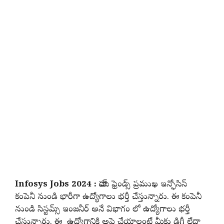
Infosys Jobs 2024 :
హాయ్ ఫ్రెండ్స్ ప్రముఖ ఇన్ఫోసిస్
కంపెనీ నుండి భారీగా ఉద్యోగాలు భర్తీ చేస్తున్నారు. ఈ కంపెనీ
నుండి సిస్టమ్స్ ఇంజనీర్ అనే విభాగం లో ఉద్యోగాలు భర్తీ
చేస్తున్నారు. ఈ ఉద్యోగానికి అప్లై చేయాలంటే మీకు డిగ్రీ లేదా