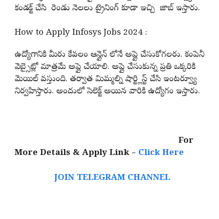
కండక్ట్ చేసి రెండు నెలలు ట్రైనింగ్ కూడా ఇచ్చి జాబ్ ఇస్తారు.
How to Apply Infosys Jobs 2024 :
ఉద్యోగానికి మీరు కేవలం ఆన్లైన్ లోనే అప్లై చేసుకోగలరు. కంపెనీ
వెబ్సైట్లో మాత్రమే అప్లై చేయాలి. అప్లై చేసుకున్న ప్రతి ఒక్కరికి
మెయిల్ వస్తుంది. తర్వాత మిమ్మల్ని షార్ట్లిస్ట్ చేసి ఇంటర్వ్యూ
నిర్వహిస్తారు. అందులో సెలెక్ట్ అయిన వారికి ఉద్యోగం ఇస్తారు.
For
More Details & Apply Link –
Click Here
JOIN TELEGRAM CHANNEL