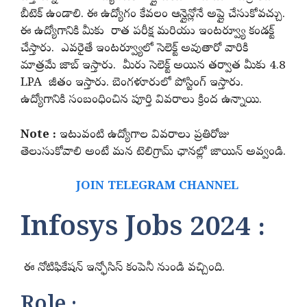
బీటెక్ ఉండాలి. ఈ ఉద్యోగం కేవలం ఆన్లైన్లోనే అప్లై చేసుకోవచ్చు.
ఈ ఉద్యోగానికి మీకు రాత పరీక్ష మరియు ఇంటర్వ్యూ కండక్ట్
చేస్తారు. ఎవరైతే ఇంటర్వ్యూలో సెలెక్ట్ అవుతారో వారికి
మాత్రమే జాబ్ ఇస్తారు. మీరు సెలెక్ట్ అయిన తర్వాత మీకు 4.8
LPA జీతం ఇస్తారు. బెంగళూరులో పోస్టింగ్ ఇస్తారు.
ఉద్యోగానికి సంబంధించిన పూర్తి వివరాలు క్రింద ఉన్నాయి.
Note :
ఇటువంటి ఉద్యోగాల వివరాలు ప్రతిరోజు
తెలుసుకోవాలి అంటే మన టెలిగ్రామ్ ఛానల్లో జాయిన్ అవ్వండి.
JOIN TELEGRAM CHANNEL
Infosys Jobs 2024 :
ఈ నోటిఫికేషన్ ఇన్ఫోసిస్ కంపెనీ నుండి వచ్చింది.
Role :