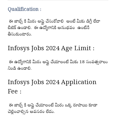
Qualification :
ఈ జాబ్స్ కి మీరు అప్లై చేసుకోవాలి అంటే మీకు డిగ్రీ లేదా
బీటెక్ ఉండాలి. ఈ ఉద్యోగానికి అనుభవం ఉంటేనే
తీసుకుంటారు.
Infosys Jobs 2024 Age Limit :
ఈ ఉద్యోగానికి మీరు అప్లై చేయాలంటే మీకు 18 సంవత్సరాలు
నిండి ఉండాలి.
Infosys Jobs 2024 Application
Fee :
ఈ జాబ్స్ కి అప్లై చేయాలంటే మీరు ఒక్క రూపాయి కూడా
చెల్లించాల్సిన అవసరం లేదు.