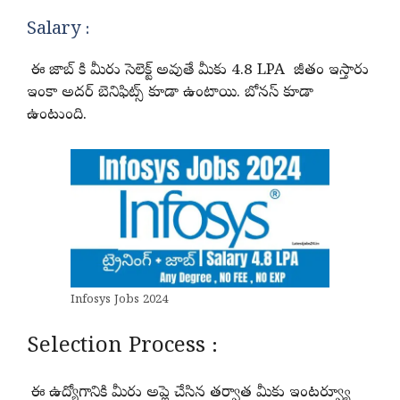
Salary :
ఈ జాబ్ కి మీరు సెలెక్ట్ అవుతే మీకు 4.8 LPA జీతం ఇస్తారు
ఇంకా అదర్ బెనిఫిట్స్ కూడా ఉంటాయి. బోనస్ కూడా
ఉంటుంది.
Infosys Jobs 2024
Selection Process :
ఈ ఉద్యోగానికి మీరు అప్లై చేసిన తర్వాత మీకు ఇంటర్వ్యూ