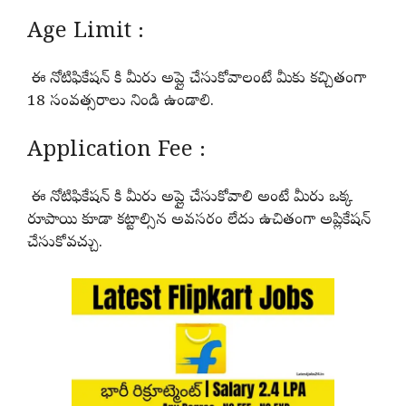
Age Limit :
ఈ నోటిఫికేషన్ కి మీరు అప్లై చేసుకోవాలంటే మీకు కచ్చితంగా
18 సంవత్సరాలు నిండి ఉండాలి.
Application Fee :
ఈ నోటిఫికేషన్ కి మీరు అప్లై చేసుకోవాలి అంటే మీరు ఒక్క
రూపాయి కూడా కట్టాల్సిన అవసరం లేదు ఉచితంగా అప్లికేషన్
చేసుకోవచ్చు.