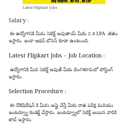
Latest Flipkart Jobs
Salary :
ఈ ఉద్యోగానికి మీరు సెలెక్ట్ అవుతాయ్ మీకు 2.4 LPA జీతం
ఇస్తారు. ఇంకా ఆధర్ బోనస్ కూడా ఉంటుంది.
Latest Flipkart Jobs – Job Location :
ఉద్యోగానికి మీద సెలెక్ట్ అవుతే మీకు బెంగళూరులో పోస్టింగ్
ఇస్తారు.
Selection Procedure :
ఈ నోటిఫికేషన్ కి మీరు అప్లై చేస్తే మీకు రాత పరీక్ష మరియు
ఇంటర్వ్యూ కండక్ట్ చేస్తారు. ఇంటర్వ్యూలో సెలెక్ట్ అయిన వారికి
జాబ్ ఇస్తారు.