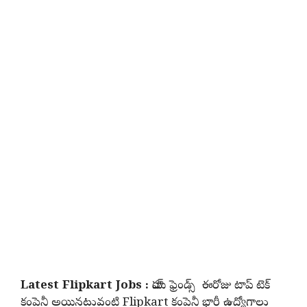
Latest Flipkart Jobs :
హాయ్ ఫ్రెండ్స్ ఈరోజు టాప్ టెక్
కంపెనీ అయినటువంటి Flipkart కంపెనీ భారీ ఉద్యోగాలు