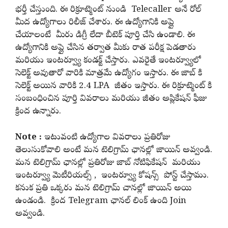
భర్తీ చేస్తుంది. ఈ రిక్రూట్మెంట్ నుండి Telecaller అనే రోల్
మీద ఉద్యోగాలు రిలీజ్ చేశారు. ఈ ఉద్యోగానికి అప్లై
చేయాలంటే మీరు డిగ్రీ లేదా బీటెక్ పూర్తి చేసి ఉండాలి. ఈ
ఉద్యోగానికి అప్లై చేసిన తర్వాత మీకు రాత పరీక్ష పెడతారు
మరియు ఇంటర్వ్యూ కండక్ట్ చేస్తారు. ఎవరైతే ఇంటర్వ్యూలో
సెలెక్ట్ అవుతారో వారికి మాత్రమే ఉద్యోగం ఇస్తారు. ఈ జాబ్ కి
సెలెక్ట్ అయిన వారికి 2.4 LPA జీతం ఇస్తారు. ఈ రిక్రూట్మెంట్ కి
సంబంధించిన పూర్తి వివరాలు మరియు జీతం అప్లికేషన్ ఫీజు
క్రింద ఉన్నారు.
Note :
ఇటువంటి ఉద్యోగాల వివరాలు ప్రతిరోజు
తెలుసుకోవాలి అంటే మన టెలిగ్రామ్ ఛానల్లో జాయిన్ అవ్వండి.
మన టెలిగ్రామ్ ఛానల్లో ప్రతిరోజు జాబ్ నోటిఫికేషన్ మరియు
ఇంటర్వ్యూ మెటీరియల్స్ , ఇంటర్వ్యూ కోషన్స్ పోస్ట్ చేస్తాము.
కనుక ప్రతి ఒక్కరు మన టెలిగ్రామ్ చానల్లో జాయిన్ అయి
ఉండండి. క్రింద Telegram ఛానల్ లింక్ ఉంది Join
అవ్వండి.