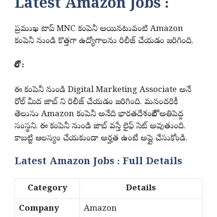
Latest Amazon Jobs :
ప్రముఖ టాప్ MNC కంపెనీ అయినటువంటి Amazon
కంపెనీ నుండి కొత్తగా ఉద్యోగాలను రిలీజ్ చేయడం జరిగింది.
రోల్ :
ఈ కంపెనీ నుండి Digital Marketing Associate అనే
రోల్ మీద జాబ్ ని రిలీజ్ చేయడం జరిగింది. మనందరికీ
తెలుసు Amazon కంపెనీ అనేది భారతదేశంలోనే అతిపెద్ద
సంస్థని. ఈ కంపెనీ నుండి జాబ్ వస్తే లైఫ్ సెట్ అవుతుంది.
కాబట్టి ఆలస్యం చేయకుండా అర్హత ఉంటే అప్లై చేసుకోండి.
Latest Amazon Jobs : Full Details
Category
Details
Company
Amazon