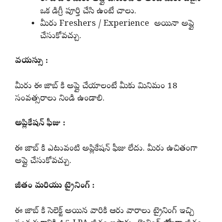
ఒక డిగ్రీ పూర్తి చేసి ఉంటే చాలు.
మీరు Freshers / Experience అయినా అప్లై
చేసుకోవచ్చు.
వయస్సు :
మీరు ఈ జాబ్ కి అప్లై చేయాలంటే మీకు మినిమం 18
సంవత్సరాలు నిండి ఉండాలి.
అప్లికేషన్ ఫీజు :
ఈ జాబ్ కి ఎటువంటి అప్లికేషన్ ఫీజు లేదు. మీరు ఉచితంగా
అప్లై చేసుకోవచ్చు.
జీతం మరియు ట్రైనింగ్ :
ఈ జాబ్ కి సెలెక్ట్ అయిన వారికి ఆరు వారాలు ట్రైనింగ్ ఇచ్చి