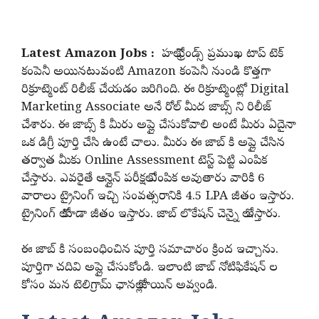
Latest Amazon Jobs :
హలో ఫ్రెండ్స్ ప్రముఖ టాప్ టెక్
కంపెనీ అయినటువంటి Amazon కంపెనీ నుండి కొత్తగా
రిక్రూట్మెంట్ రిలీజ్ చేయడం జరిగింది. ఈ రిక్రూట్మెంట్లో Digital
Marketing Associate అనే రోల్ మీద జాబ్స్ ని రిలీజ్
చేశారు. ఈ జాబ్స్ కి మీరు అప్లై చేసుకోవాలి అంటే మీరు ఏదైనా
ఒక డిగ్రీ పూర్తి చేసి ఉంటే చాలు. మీరు ఈ జాబ్ కి అప్లై చేసిన
తర్వాత మీకు Online Assessment టెస్ట్ పెట్టి ఎంపిక
చేస్తారు. ఎవరైతే ఆన్లైన్ పరీక్షలో ఎంపిక అవుతారు వారికి 6
వారాలు ట్రైనింగ్ ఇచ్చి సంవత్సరానికి 4.5 LPA జీతం ఇస్తారు.
ట్రైనింగ్ లో కూడా జీతం ఇస్తారు. జాబ్ లొకేషన్ చెన్నై లో ఇస్తారు.
ఈ జాబ్ కి సంబంధించిన పూర్తి సమాచారం క్రింద ఇచ్చాను.
పూర్తిగా చదివి అప్లై చేసుకోండి. ఇలాంటి జాబ్ నోటిఫికేషన్ ల
కోసం మన టెలిగ్రామ్ ఛానల్లో జాయిన్ అవ్వండి.