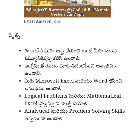
Latest Amazon Jobs
స్కిల్స్ :
ఈ జాబ్ కి మీరు అప్లై చేయాలి అంటే మీకు మంచి
కమ్యూనికేషన్స్ కలిసి ఉండాలి.
ఇంగ్లీషులో రాయడం మాట్లాడడంలో మంచి అనుభవం
ఉండాలి.
మీకు Microsoft Excel మరియు Word లో మంచి
అనుభవం ఉండాలి
Logical Problems మరియు Mathematical ,
Excel ప్రాబ్లమ్స్ ని సాల్వ్ చేయాలి.
Analytical మరియు Problem Solving Skills
తప్పకుండా ఉండాలి.