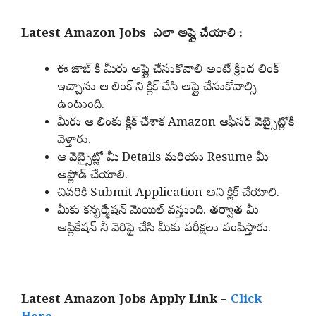
Latest Amazon Jobs ఎలా అప్లై చేయాలి :
ఈ జాబ్ కి మీరు అప్లై చేసుకోవాలి అంటే క్రింద లింక్
ఇచ్చాను ఆ లింక్ ని క్లిక్ చేసి అప్లై చేసుకోవాల్సి
ఉంటుంది.
మీరు ఆ లింకు క్లిక్ చేశాక Amazon ఆఫీసర్ వెబ్సైట్లోకి
వెళ్తారు.
ఆ వెబ్సైట్లో మీ Details మరియు Resume మీ
అప్లోడ్ చేయాలి.
చివరికి Submit Application అని క్లిక్ చేయాలి.
మీకు కన్ఫర్మేషన్ మెయిల్ వస్తుంది. తర్వాత మీ
అప్లికేషన్ నీ వెరిఫై చేసి మీకు పరీక్షలు పంపిస్తారు.
Latest Amazon Jobs Apply Link –
Click