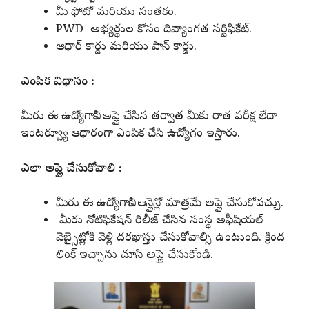
మీ ఫోటో మరియు సంతకం.
PWD అభ్యర్థుల కోసం దివ్యాంగత సర్టిఫికేట్.
ఆధార్ కార్డు మరియు పాన్ కార్డు.
ఎంపిక విధానం :
మీరు ఈ ఉద్యోగానికి అప్లై చేసిన తర్వాత మీకు రాత పరీక్ష లేదా
ఇంటర్వ్యూ ఆధారంగా ఎంపిక చేసి ఉద్యోగం ఇస్తారు.
ఎలా అప్లై చేసుకోవాలి :
మీరు ఈ ఉద్యోగానికి ఆన్లైన్లో మాత్రమే అప్లై చేసుకోవచ్చు.
మీరు నోటిఫికేషన్ రిలీజ్ చేసిన సంస్థ అఫీషియల్
వెబ్సైట్లోకి వెళ్లి దరఖాస్తు చేసుకోవాల్సి ఉంటుంది. క్రింద
లింక్ ఇచ్చాను చూసి అప్లై చేసుకోండి.