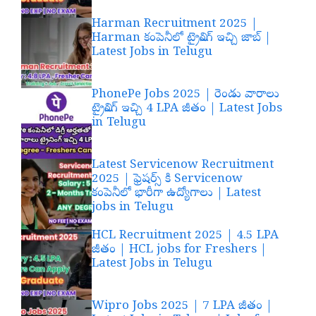
Harman Recruitment 2025 |
Harman కంపెనీలో ట్రైనింగ్ ఇచ్చి జాబ్ |
Latest Jobs in Telugu
PhonePe Jobs 2025 | రెండు వారాలు
ట్రైనింగ్ ఇచ్చి 4 LPA జీతం | Latest Jobs
in Telugu
Latest Servicenow Recruitment
2025 | ఫ్రెషర్స్ కి Servicenow
కంపెనీలో భారీగా ఉద్యోగాలు | Latest
jobs in Telugu
HCL Recruitment 2025 | 4.5 LPA
జీతం | HCL jobs for Freshers |
Latest Jobs in Telugu
Wipro Jobs 2025 | 7 LPA జీతం |