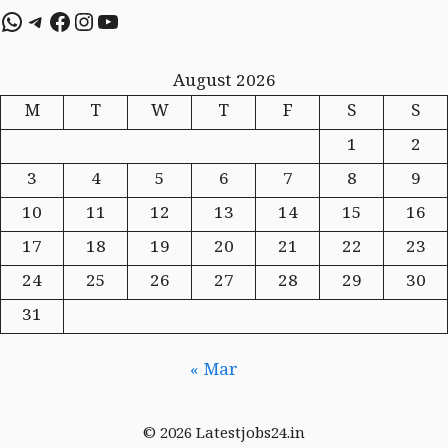
WhatsApp
Telegram
Facebook
Instagram
YouTube
August 2026
M
T
W
T
F
S
S
1
2
3
4
5
6
7
8
9
10
11
12
13
14
15
16
17
18
19
20
21
22
23
24
25
26
27
28
29
30
31
« Mar
© 2026 Latestjobs24.in