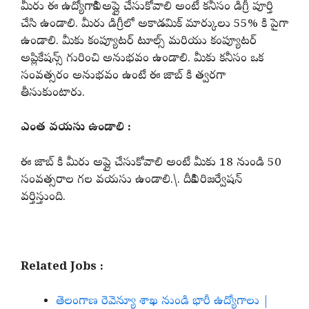
మీరు ఈ ఉద్యోగానికి అప్లై చేసుకోవాలి అంటే కనీసం డిగ్రీ పూర్తి
చేసి ఉండాలి. మీరు డిగ్రీలో అకాడమిక్ మార్కులు 55% కి పైగా
ఉండాలి. మీకు కంప్యూటర్ టూల్స్ మరియు కంప్యూటర్
అప్లికేషన్స్ గురించి అనుభవం ఉండాలి. మీకు కనీసం ఒక
సంవత్సరం అనుభవం ఉంటే ఈ జాబ్ కి త్వరగా
తీసుకుంటారు.
ఎంత వయసు ఉండాలి :
ఈ జాబ్ కి మీరు అప్లై చేసుకోవాలి అంటే మీకు 18 నుండి 50
సంవత్సరాల గల వయసు ఉండాలి.\. దీనికి రిజర్వేషన్
వర్తిస్తుంది.
Related Jobs :
తెలంగాణ రెవెన్యూ శాఖ నుండి భారీ ఉద్యోగాలు |