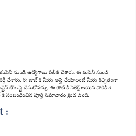
L కంపెనీ నుండి ఉద్యోగాలు రిలీజ్ చేశారు. ఈ కంపెనీ నుండి
ీ చేశారు. ఈ జాబ్ కి మీరు అప్లై చేయాలంటే మీరు కచ్చితంగా
్లైన్ లోనే అప్లై చేసుకోవచ్చు. ఈ జాబ్ కి సెలెక్ట్ అయిన వారికి 5
్ కి సంబంధించిన పూర్తి సమాచారం క్రింద ఉంది.
 :