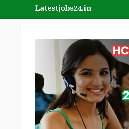
Skip
Latestjobs24.in
to
content