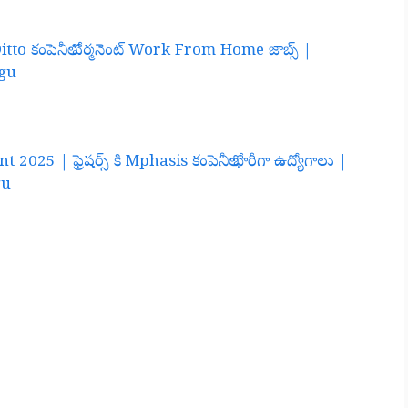
tto కంపెనీలో పర్మనెంట్ Work From Home జాబ్స్ |
ugu
25 | ఫ్రెషర్స్ కి Mphasis కంపెనీలో భారీగా ఉద్యోగాలు |
gu