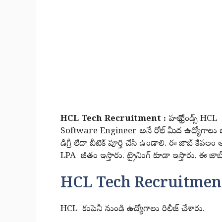
HCL Tech Recruitment :
హలో ఫ్రెండ్స్ HC
Software Engineer అనే రోల్ మీద ఉద్యోగాలు భర్త
డిగ్రీ లేదా బీటెక్ పూర్తి చేసి ఉండాలి. ఈ జాబ్ కేవలం ఆన
LPA జీతం ఇస్తారు. ట్రైనింగ్ కూడా ఇస్తారు. ఈ జాబ
HCL Tech Recruitment
HCL కంపెనీ నుండి ఉద్యోగాలు రిలీజ్ చేశారు.