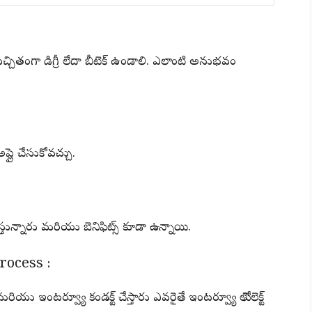
చ్చితంగా డిగ్రీ లేదా బీటెక్ ఉండాలి. ఎలాంటి అనుభవం
్లై చేసుకోవచ్చు.
స్తున్నారు మరియు బెనిఫిట్స్ కూడా ఉన్నాయి.
rocess :
రియు ఇంటర్వ్యూ కండక్ట్ చేస్తారు ఎవరైతే ఇంటర్వ్యూ లో సెలెక్ట్