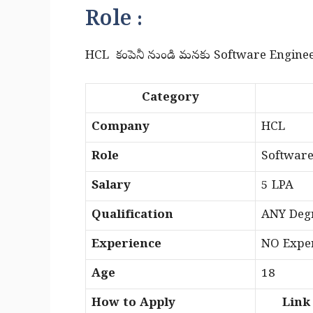
Role :
HCL కంపెనీ నుండి మనకు Software Engineer అనే రో
Category
Company
HCL
Role
Software
Salary
5 LPA
Qualification
ANY Deg
Experience
NO Exper
Age
18
How to Apply
Link i