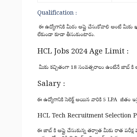
Qualification :
ఈ ఉద్యోగానికి మీరు అప్లై చేసుకోవాలి అంటే మీకు ఖ
లేకుండా కూడా తీసుకుంటారు.
HCL Jobs 2024 Age Limit :
మీకు కచ్చితంగా 18 సంవత్సరాలు ఉంటేనే జాబ్ కి అప
Salary :
ఈ ఉద్యోగానికి సెలెక్ట్ అయిన వారికి 5 LPA జీతం ఇ
HCL Tech Recruitment Selection P
ఈ జాబ్ కి అప్లై చేసుకున్న తర్వాత మీకు రాత పరీక్ష మ