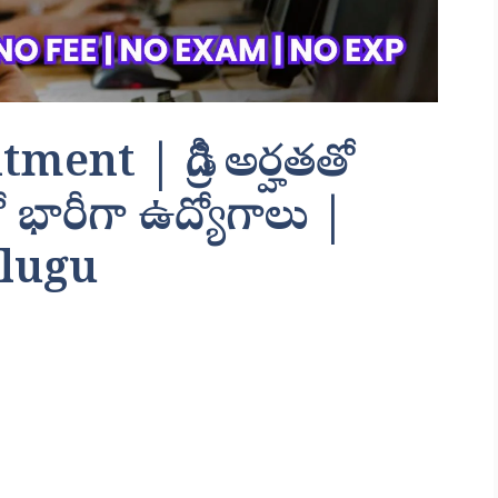
nt | డిగ్రీ అర్హతతో
భారీగా ఉద్యోగాలు |
elugu