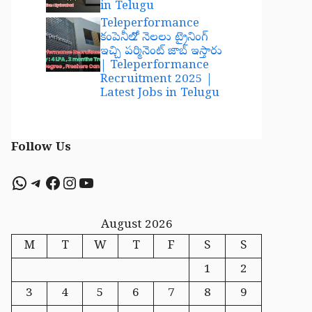
in Telugu
Teleperformance
కంపెనీలో 2 నెలలు ట్రైనింగ్
ఇచ్చి పర్మినెంట్ జాబ్ ఇస్తారు
| Teleperformance
Recruitment 2025 |
Latest Jobs in Telugu
Follow Us
WhatsApp
Telegram
Facebook
Instagram
YouTube
August 2026
M
T
W
T
F
S
S
1
2
3
4
5
6
7
8
9