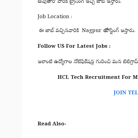
అవుతారో వారికి ట్రైనింగ్ ఇచ్చి జాబ్ ఇస్తారు.
Job Location :
ఈ జాబ్ వచ్చినవారికి Nagpur లో పోస్టింగ్ ఇస్తారు.
Follow US For Latest Jobs :
ఇలాంటి ఉద్యోగాల నోటిఫికేషన్ల గురించి మన టెలిగ్రామ్
HCL Tech Recruitment For Mo
JOIN TE
Read Also-