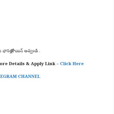
 ఛానల్లో జాయిన్ అవ్వండి .
re Details & Apply Link –
Click Here
LEGRAM CHANNEL