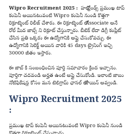
Wipro Recruitment 2025 :
హలో ఫ్రెండ్స్ ప్రముఖ టాప్
కంపెనీ అయినటువంటి Wipro కంపెనీ నుండి కొత్తగా
రిక్రూట్మెంట్ రిలీజ్ చేశారు. ఈ రిక్రూట్మెంట్ లో Associate అనే
రోల్ మీద జాబ్స్ ని రిక్రూట్ చేస్తున్నారు. బీటెక్ లేదా డిగ్రీ కంప్లీట్
చేసిన ప్రతి ఒక్కరు ఈ ఉద్యోగానికి అప్లై చేసుకోవచ్చు. ఈ
ఉద్యోగానికి సెలెక్ట్ అయిన వారికి 45 days ట్రైనింగ్ ఇచ్చి
30000 జీతం ఇస్తారు.
ఈ జాబ్ కి సంబంధించిన పూర్తి సమాచారం క్రింద ఇచ్చాను.
పూర్తిగా చదవండి అర్హత ఉంటే అప్లై చేసుకోండి. ఇలాంటి జాబు
నోటిఫికేషన్ల కోసం మన టెలిగ్రామ్ ఛానల్ లో జాయిన్ అవ్వండి.
Wipro Recruitment 2025
:
ప్రముఖ టాప్ కంపెనీ అయినటువంటి Wipro కంపెనీ నుండి
కొత్తగా రిక్రూట్మెంట్ చేస్తున్నారు.