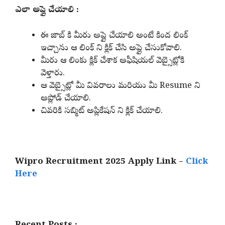
ఎలా అప్లై చేయాలి :
ఈ జాబ్ కి మీరు అప్లై చేయాలి అంటే కింద లింక్
ఇచ్చాను ఆ లింక్ ని క్లిక్ చేసి అప్లై చేసుకోవాలి.
మీరు ఆ లింకు క్లిక్ చేశాక అఫీషియల్ వెబ్సైట్లోకి
వెళ్తారు.
ఆ వెబ్సైట్లో మీ వివరాలు మరియు మీ Resume ని
అప్లోడ్ చేయాలి.
చివరికి సబ్మిట్ అప్లికేషన్ ని క్లిక్ చేయాలి.
Wipro Recruitment 2025 Apply Link –
Click
Here