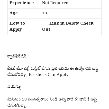
Experience
Not Required
Age
18+
How to
Link in Below Check
Apply
Out
క్వాలిఫికేషన్ :
బీటెక్ లేదా డిగ్రీ కంప్లీట్ చేసిన ప్రతి ఒక్కరు ఈ ఉద్యోగానికి అప్లై
చేసుకోవచ్చు. Freshers Can Apply.
వయస్సు :
మినిమం 18 సంవత్సరాలు నిండి ఉన్న వారే ఈ జాబ్ కి అప్లై
చేసుకోవచ్చు.