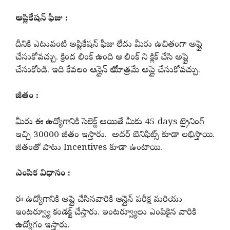
అప్లికేషన్ ఫీజు :
దీనికి ఎటువంటి అప్లికేషన్ ఫీజు లేదు మీరు ఉచితంగా అప్లై
చేసుకోవచ్చు. క్రింద లింక్ ఉంది ఆ లింక్ ని క్లిక్ చేసి అప్లై
చేసుకోండి. ఇది కేవలం ఆన్లైన్ లో మాత్రమే అప్లై చేసుకోవచ్చు.
జీతం :
మీరు ఈ ఉద్యోగానికి సెలెక్ట్ అయితే మీకు 45 days ట్రైనింగ్
ఇచ్చి 30000 జీతం ఇస్తారు. అదర్ బెనిఫిట్స్ కూడా లభిస్తాయి.
జీతంతో పాటు Incentives కూడా ఉంటాయి.
ఎంపిక విధానం :
ఈ ఉద్యోగానికి అప్లై చేసినవారికి ఆన్లైన్ పరీక్ష మరియు
ఇంటర్వ్యూ కండక్ట్ చేస్తారు. ఇంటర్వ్యూలు ఎంపికైన వారికి
ఉద్యోగం ఇస్తారు.