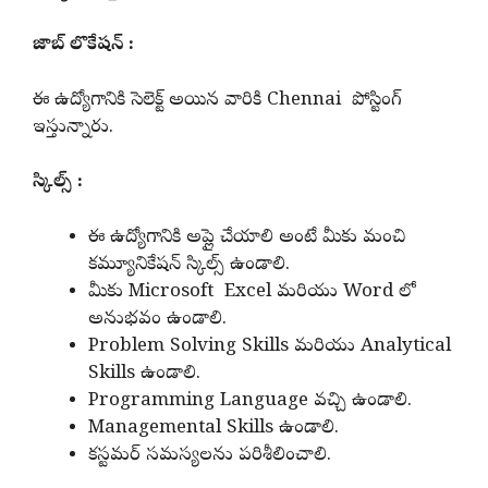
జాబ్ లొకేషన్ :
ఈ ఉద్యోగానికి సెలెక్ట్ అయిన వారికి Chennai పోస్టింగ్
ఇస్తున్నారు.
స్కిల్స్ :
ఈ ఉద్యోగానికి అప్లై చేయాలి అంటే మీకు మంచి
కమ్యూనికేషన్ స్కిల్స్ ఉండాలి.
మీకు Microsoft Excel మరియు Word లో
అనుభవం ఉండాలి.
Problem Solving Skills మరియు Analytical
Skills ఉండాలి.
Programming Language వచ్చి ఉండాలి.
Managemental Skills ఉండాలి.
కస్టమర్ సమస్యలను పరిశీలించాలి.