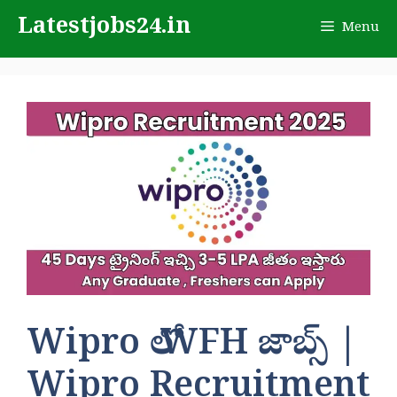
Skip
Latestjobs24.in
Menu
to
content
Wipro లో WFH జాబ్స్ |
Wipro Recruitment