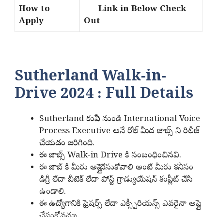
How to
Link in Below Check
Apply
Out
Sutherland Walk-in-
Drive 2024 : Full Details
Sutherland కంపెనీ నుండి International Voice
Process Executive అనే రోల్ మీద జాబ్స్ ని రిలీజ్
చేయడం జరిగింది.
ఈ జాబ్స్ Walk-in Drive కి సంబంధించినవి.
ఈ జాబ్ కి మీరు అప్లై చేసుకోవాలి అంటే మీరు కనీసం
డిగ్రీ లేదా బీటెక్ లేదా పోస్ట్ గ్రాడ్యుయేషన్ కంప్లీట్ చేసి
ఉండాలి.
ఈ ఉద్యోగానికి ఫ్రెషర్స్ లేదా ఎక్స్పీరియన్స్ ఎవరైనా అప్లై
చేసుకోవచ్చు.