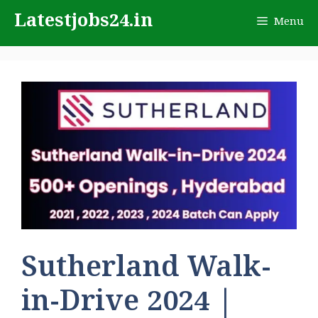
Skip
Latestjobs24.in
Menu
to
content
Sutherland Walk-
in-Drive 2024 |