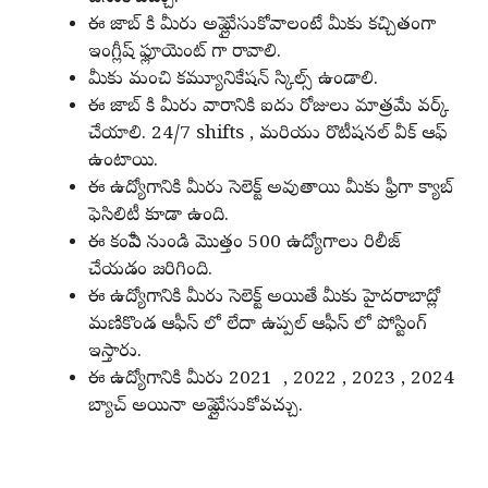
ఈ జాబ్ కి మీరు అప్లై చేసుకోవాలంటే మీకు కచ్చితంగా
ఇంగ్లీష్ ఫ్లూయెంట్ గా రావాలి.
మీకు మంచి కమ్యూనికేషన్ స్కిల్స్ ఉండాలి.
ఈ జాబ్ కి మీరు వారానికి ఐదు రోజులు మాత్రమే వర్క్
చేయాలి. 24/7 shifts , మరియు రొటీషనల్ వీక్ ఆఫ్
ఉంటాయి.
ఈ ఉద్యోగానికి మీరు సెలెక్ట్ అవుతాయి మీకు ఫ్రీగా క్యాబ్
ఫెసిలిటీ కూడా ఉంది.
ఈ కంపెనీ నుండి మొత్తం 500 ఉద్యోగాలు రిలీజ్
చేయడం జరిగింది.
ఈ ఉద్యోగానికి మీరు సెలెక్ట్ అయితే మీకు హైదరాబాద్లో
మణికొండ ఆఫీస్ లో లేదా ఉప్పల్ ఆఫీస్ లో పోస్టింగ్
ఇస్తారు.
ఈ ఉద్యోగానికి మీరు 2021 , 2022 , 2023 , 2024
బ్యాచ్ అయినా అప్లై చేసుకోవచ్చు.