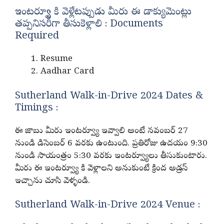
ఇంటర్వ్యూ కి వెళ్లేటప్పుడు మీరు ఈ డాక్యుమెంట్లు
తప్పనిసరిగా తీసుకెళ్లాలి : Documents
Required
Resume
Aadhar Card
Sutherland Walk-in-Drive 2024 Dates &
Timings :
ఈ జాబు మీరు ఇంటర్వ్యూ ఇవ్వాలి అంటే నవంబర్ 27
నుండి డిసెంబర్ 6 వరకు ఉంటుంది. ప్రతిరోజు ఉదయం 9:30
నుండి సాయంత్రం 5:30 వరకు ఇంటర్వ్యూలు తీసుకుంటారు.
మీరు ఈ ఇంటర్వ్యూ కి వెళ్లాలని అనుకుంటే క్రింద అడ్రస్
ఇచ్చాను చూసి వెళ్ళండి.
Sutherland Walk-in-Drive 2024 Venue :