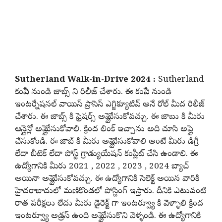
Sutherland Walk-in-Drive 2024 :
Sutherland
కంపెనీ నుండి జాబ్స్ ని రిలీజ్ చేశారు. ఈ కంపెనీ నుండి
ఇంటర్నేషనల్ వాయిస్ ప్రాసెస్ ఎగ్జిక్యూటివ్ అనే రోల్ మీద రిలీజ్
చేశారు. ఈ జాబ్స్ కి ఫ్రెషర్స్ అప్లై చేసుకోవచ్చు. ఈ జాబు కి మీరు
ఆన్లైన్లో అప్లై చేసుకోవాలి. క్రింద లింక్ ఇచ్చాను అది చూసి అప్లై
చేసుకోండి. ఈ జాబ్ కి మీరు అప్లై చేసుకోవాలి అంటే మీరు డిగ్రీ
లేదా బీటెక్ లేదా పోస్ట్ గ్రాడ్యుయేషన్ కంప్లీట్ చేసి ఉండాలి. ఈ
ఉద్యోగానికి మీరు 2021 , 2022 , 2023 , 2024 బ్యాచ్
అయినా అప్లై చేసుకోవచ్చు. ఈ ఉద్యోగానికి సెలెక్ట్ అయిన వారికి
హైదరాబాదులో మణికొండలో పోస్టింగ్ ఇస్తారు. దీనికి ఎటువంటి
రాత పరీక్షలు లేదు మీరు డైరెక్ట్ గా ఇంటర్వ్యూ కి వెళ్ళాలి క్రింద
ఇంటర్వ్యూ అడ్రస్ ఉంది అప్లై చేసుకొని వెళ్ళండి. ఈ ఉద్యోగానికి