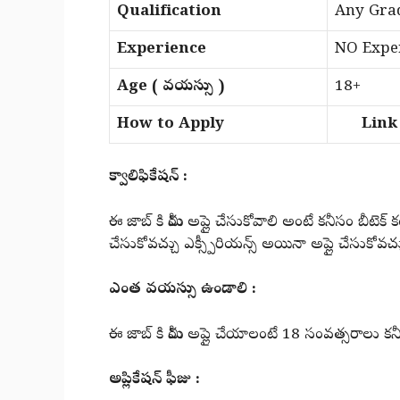
Qualification
Any Gra
Experience
NO Exper
Age ( వయస్సు )
18+
How to Apply
Link i
క్వాలిఫికేషన్ :
ఈ జాబ్ కి మీరు అప్లై చేసుకోవాలి అంటే కనీసం బీటెక్ కంప
చేసుకోవచ్చు ఎక్స్పీరియన్స్ అయినా అప్లై చేసుకోవచ్
ఎంత వయస్సు ఉండాలి :
ఈ జాబ్ కి మీరు అప్లై చేయాలంటే 18 సంవత్సరాలు కన
అప్లికేషన్ ఫీజు :