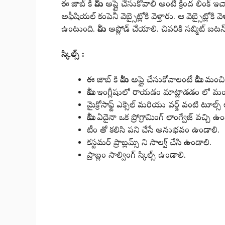
ఈ జాబ్ కి మీరు అప్లై చేసుకోవాలి అంటే క్రింద లింక్ ఇచ్చా
అఫీషియల్ కంపెనీ వెబ్సైట్లోకి వెళ్తారు. ఆ వెబ్సైట్లోకి వెళ
ఉంటుంది. మీరు అప్లోడ్ చేయాలి. చివరికి సబ్మిట్ బటన్ క
స్కిల్స్ :
ఈ జాబ్ కి మీరు అప్లై చేసుకోవాలంటే మీకు మంచి
మీకు ఇంగ్లీషులో రాయడం మాట్లాడడం లో 
మైక్రోసాఫ్ట్ ఎక్సెల్ మరియు వర్డ్ వంటి ట
మీకు ఏదైనా ఒక ప్రోగ్రామింగ్ లాంగ్వేజ్ వచ్చి ఉ
టీం తో కలిసి పని చేసే అనుభవం ఉండాలి.
కస్టమర్ ప్రాబ్లమ్స్ ని సాల్వ్ చేసి ఉండాలి.
ప్రాబ్లం సాల్వింగ్ స్కిల్స్ ఉండాలి.