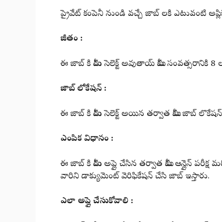
ప్రైవేట్ కంపెనీ నుండి వచ్చే జాబ్ లకి ఎటువంటి అప్లి
జీతం :
ఈ జాబ్ కి మీరు సెలెక్ట్ అవుతాయ్ మీకు సంవత్సరానికి 
జాబ్ లోకేషన్ :
ఈ జాబ్ కి మీరు సెలెక్ట్ అయిన తర్వాత మీకు జాబ్ లొకే
ఎంపిక విధానం :
ఈ జాబ్ కి మీరు అప్లై చేసిన తర్వాత మీకు ఆన్లైన్ పరీక్
వారిని డాక్యుమెంట్ వెరిఫికేషన్ చేసి జాబ్ ఇస్తారు.
ఎలా అప్లై చేసుకోవాలి :