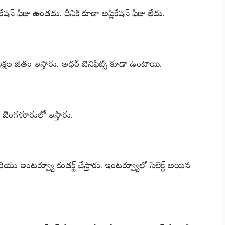
కేషన్ ఫీజు ఉండదు. దీనికి కూడా అప్లికేషన్ ఫీజు లేదు.
8 లక్షల జీతం ఇస్తారు. అధర్ బెనిఫిట్స్ కూడా ఉంటాయి.
షన్ బెంగళూరులో ఇస్తారు.
ష మరియు ఇంటర్వ్యూ కండక్ట్ చేస్తారు. ఇంటర్వ్యూలో సెలెక్ట్ అయిన