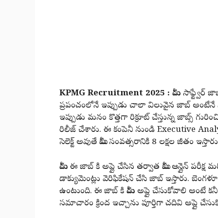
KPMG Recruitment 2025 :
మీరు సాఫ్ట్వేర
ప్రపంచంలోనే ఇప్పుడు చాలా విలువైన జాబ్ అంటేనే సా
ఇప్పుడు మనం కొత్తగా రిక్రూట్ చేస్తున్న జాబ్స్ 
రిలీజ్ చేశారు. ఈ కంపెనీ నుండి Executive Analytics అ
సెలెక్ట్ అవుతే మీకు సంవత్సరానికి 8 లక్షల జీతం ఇస్తార
మీరు ఈ జాబ్ కి అప్లై చేసిన తర్వాత మీకు ఆన్లైన్ పరీ
డాక్యుమెంట్లు వెరిఫికేషన్ చేసి జాబ్ ఇస్తారు. బెంగ
ఉంటుంది. ఈ జాబ్ కి మీరు అప్లై చేసుకోవాలి అంటే కనీ
సమాచారం క్రింద ఇచ్చాను పూర్తిగా చదివి అప్లై చే