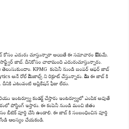
్ జాబ్ కోసం ఎదురు చూస్తున్నారా అయితే ఈ సమాచారం మీకోసమే.
ఫ్ట్వేర్ జాబ్. దీనికోసం చాలామంది ఎదురుచూస్తున్నారు.
గురించి తెలుసుకుందాం. KPMG కంపెనీ నుండి బంపర్ ఆఫర్ జాబ్
నే రోల్ మీద జాబ్స్ ని రిక్రూట్ చేస్తున్నారు. మీరు ఈ జాబ్ కి
ు. దీనికి ఎటువంటి అప్లికేషన్ ఫీజు లేదు.
క్ష మరియు ఇంటర్వ్యూ కండక్ట్ చేస్తారు ఇంటర్వ్యూలో ఎంపిక అవుతే
ళూరులో పోస్టింగ్ ఇస్తారు. ఈ కంపెనీ నుండి మంచి జీతం
సం బీటెక్ పూర్తి చేసి ఉండాలి. ఈ జాబ్ కి సంబంధించిన పూర్తి
సుకోండి ఆలస్యం చేయకండి.