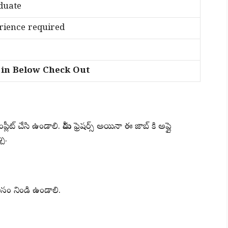
duate
ience required
n Below Check Out
్లీట్ చేసి ఉండాలి. మీరు ఫ్రెషర్స్ అయినా ఈ జాబ్ కి అప్లై
చు.
ీసం నిండి ఉండాలి.