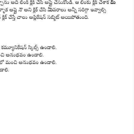
ను అది లింక్ క్లిక్ చేసి అప్లై చేసుకోండి. ఆ లింకు క్లిక్ చేశాక మీరు
్ళాక అప్లై నౌ అని క్లిక్ చేసి మీ వివరాలు అన్నీ సరిగ్గా ఇవ్వాల్సి
్లిక్ చేస్తే చాలు అప్లికేషన్ సబ్మిట్ అయిపోతుంది.
 కమ్యూనికేషన్ స్కిల్స్ ఉండాలి.
మంచి అనుభవం ఉండాలి.
ూల్స్ లో మంచి అనుభవం ఉండాలి.
ండాలి.