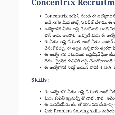
Concentrix Recruitme
Concentrix కంపెనీ నుండి ఈ ఉద్యోగాలన
అనే Role మీద జాబ్స్ ని రిలీజ్ చేశారు. ఈ ఉ
ఉద్యోగానికి మీరు అప్లై చేసుకోవాలి అంట
పాస్ అయి ఉండాలి. అప్పుడే మీరు ఈ ఉద్యోగాన
ఈ మీరు అప్లై చేయాలి అంటే మీరు ఇంటర్ పాస
చేసుకోవచ్చు. ఈ అర్హత ఉన్నవారు త్వరగా ఫీల్
ఈ ఉద్యోగానికి ఎటువంటి అప్లికేషన్ ఫీజు లేదు
లేదు. ప్రైవేట్ కంపెనీకి అప్లై చేసుకోవాలంటే
ఈ ఉద్యోగానికి సెలెక్ట్ అయిన వారికి 4 LP
Skills :
ఈ ఉద్యోగానికి మీరు అప్లై చేయాలి అంటే 
మీరు కంపెనీ కస్టమర్స్ తో చాట్ , కాల్ , ఇ
ఈ కంపెనీలో మీరు టీం తో కలిసి పని చేయాల్స
మీకు Problem Solving skills మరియు