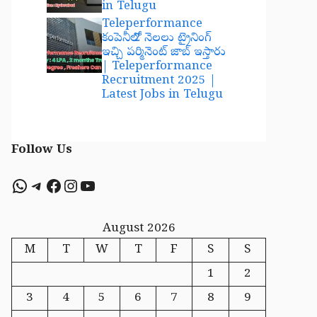
in Telugu
Teleperformance
కంపెనీలో 2 నెలలు ట్రైనింగ్
ఇచ్చి పర్మినెంట్ జాబ్ ఇస్తారు
| Teleperformance
Recruitment 2025 |
Latest Jobs in Telugu
Follow Us
WhatsApp
Telegram
Facebook
Instagram
YouTube
August 2026
M
T
W
T
F
S
S
1
2
3
4
5
6
7
8
9