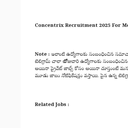
Concentrix Recruitment 2025 For M
Note :
ఇలాంటి ఉద్యోగాలకు సంబంధించిన సమాచారం
టెలిగ్రామ్ చాలా లో రోజువారి ఉద్యోగాలకు సంబంధిం
అయినా ప్రైవేట్ జాబ్స్ కోసం అయినా చూస్తుంటే మన టె
మూడు జాబు నోటిఫికేషన్లు వస్తాయి. పైన ఉన్న టెలిగ్రా
Related Jobs :