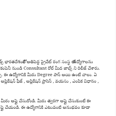
ండ్స్ భారతదేశంలోనే అతిపెద్ద ప్రైవేట్ రంగ సంస్థ లో ఉద్యోగాలను
ెనీ నుండి Consultant రోల్ మీద జాబ్స్ ని రిలీజ్ చేశారు.
ంచవచ్చు. ఈ ఉద్యోగానికి మీరు Degree పాస్ అయి ఉంటే చాలు. ఏ
్లికేషన్ ఫీజ్ , అప్లికేషన్ ప్రాసెస్ , వయసు , ఎంపిక విధానం ,
మీరు అప్లై చేసుకోండి. మీరు త్వరగా అప్లై చేసుకుంటే ఈ
ా అప్లై చేయండి. ఈ ఉద్యోగానికి ఎటువంటి అనుభవం కూడా