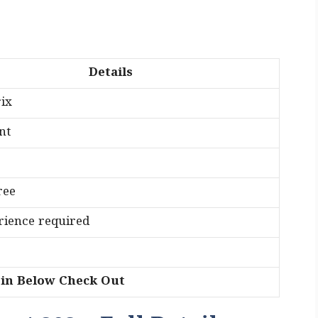
Details
ix
nt
ree
ience required
n Below Check Out