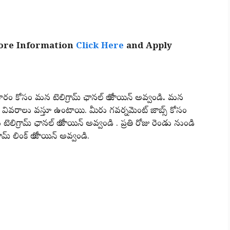
ore Information
Click Here
and Apply
 కోసం మన టెలిగ్రామ్ ఛానల్ లో జాయిన్ అవ్వండి
.
మన
చిన వివరాలు వస్తూ ఉంటాయి. మీరు గవర్నమెంట్ జాబ్స్ కోసం
లిగ్రామ్ ఛానల్ లో జాయిన్ అవ్వండి . ప్రతి రోజు రెండు నుండి
మ్ లింక్ లో జాయిన్ అవ్వండి.