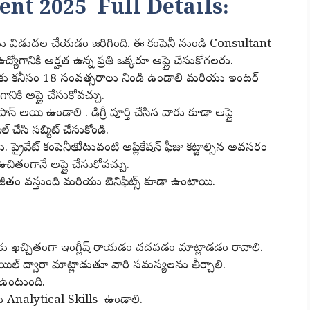
nt 2025 Full Details:
ు విడుదల చేయడం జరిగింది. ఈ కంపెనీ నుండి Consultant
ద్యోగానికి అర్హత ఉన్న ప్రతి ఒక్కరూ అప్లై చేసుకోగలరు.
ే మీకు కనీసం 18 సంవత్సరాలు నిండి ఉండాలి మరియు ఇంటర్
ికి అప్లై చేసుకోవచ్చు.
్ అయి ఉండాలి . డిగ్రీ పూర్తి చేసిన వారు కూడా అప్లై
 చేసి సబ్మిట్ చేసుకోండి.
. ప్రైవేట్ కంపెనీలో ఎటువంటి అప్లికేషన్ ఫీజు కట్టాల్సిన అవసరం
 ఉచితంగానే అప్లై చేసుకోవచ్చు.
A జీతం వస్తుంది మరియు బెనిఫిట్స్ కూడా ఉంటాయి.
మీకు ఖచ్చితంగా ఇంగ్లీష్ రాయడం చదవడం మాట్లాడడం రావాలి.
మెయిల్ ద్వారా మాట్లాడుతూ వారి సమస్యలను తీర్చాలి.
ి ఉంటుంది.
 Analytical Skills ఉండాలి.