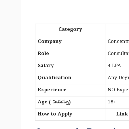
Category
Company
Concentr
Role
Consulta
Salary
4 LPA
Qualification
Any Deg
Experience
NO Exper
Age ( వయస్సు )
18+
How to Apply
Link i