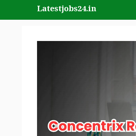
Skip
Latestjobs24.in
to
content