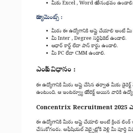
మీకు Excel , Word లో అనుభవం ఉండాలి
డాక్యుమెంట్స్ :
మీరు ఈ ఉద్యోగానికి అప్లై చేయాలి అంటే మ
మీ Inter , Degree సర్టిఫికెట్ ఉండాలి.
ఆధార్ కార్డ్ లేదా పాన్ కార్డు ఉండాలి.
మీ PC లేదా CMM ఉండాలి.
ఎంపిక విధానం :
ఈ ఉద్యోగానికి మీరు అప్లై చేసిన తర్వాత మీకు డైరెక్ట
ఉంటుంది. ఆ ఇంటర్వ్యూ లో సెలెక్ట్ అయిన వారికి ఉద్య
Concentrix Recruitment 2025 ఎలా 
ఈ ఉద్యోగానికి మీరు అప్లై చేయాలి అంటే క్రింద లింక్ ఇచ
చేసుకోగలరు. అఫీషియల్ వెబ్సైట్లోకి వెళ్లి మీ పూర్తి