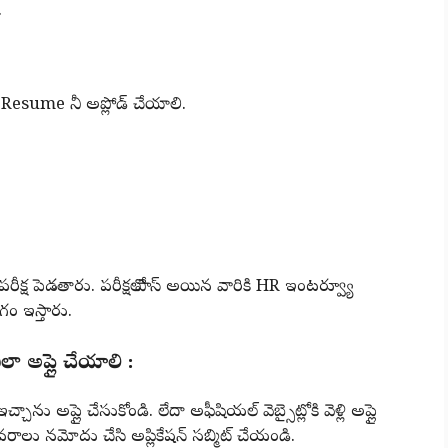
.
ీ Resume నీ అప్లోడ్ చేయాలి.
్ పరీక్ష పెడతారు. పరీక్షలో పాస్ అయిన వారికి HR ఇంటర్వ్యూ
ోగం ఇస్తారు.
అప్లై చేయాలి :
్చాను అప్లై చేసుకోండి. లేదా అఫీషియల్ వెబ్సైట్లోకి వెళ్లి అప్లై
 వివరాలు నమోదు చేసి అప్లికేషన్ సబ్మిట్ చేయండి.