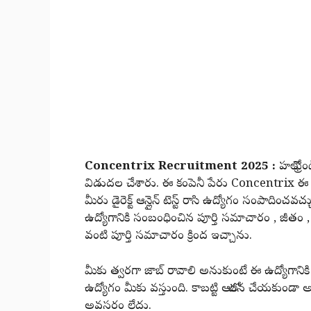
Concentrix Recruitment 2025 :
హలో ఫ్రె
విడుదల చేశారు. ఈ కంపెనీ పేరు Concentrix ఈ కంప
మీరు డైరెక్ట్ ఆన్లైన్ టెస్ట్ రాసి ఉద్యోగం సంపాది
ఉద్యోగానికి సంబంధించిన పూర్తి సమాచారం , జీతం , అప
వంటి పూర్తి సమాచారం క్రింద ఇచ్చాను.
మీకు త్వరగా జాబ్ రావాలి అనుకుంటే ఈ ఉద్యోగానికి 
ఉద్యోగం మీకు వస్తుంది. కాబట్టి ఆలోచన చేయకుండ
అవసరం లేదు.