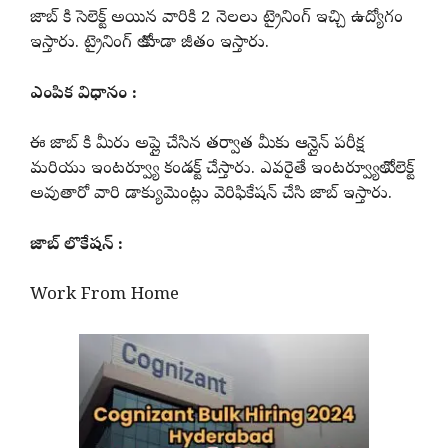
జాబ్ కి సెలెక్ట్ అయిన వారికి 2 నెలలు ట్రైనింగ్ ఇచ్చి ఉద్యోగం
ఇస్తారు. ట్రైనింగ్ లో కూడా జీతం ఇస్తారు.
ఎంపిక విధానం :
ఈ జాబ్ కి మీరు అప్లై చేసిన తర్వాత మీకు ఆన్లైన్ పరీక్ష
మరియు ఇంటర్వ్యూ కండక్ట్ చేస్తారు. ఎవరైతే ఇంటర్వ్యూలో సెలెక్ట్
అవుతారో వారి డాక్యుమెంట్లు వెరిఫికేషన్ చేసి జాబ్ ఇస్తారు.
జాబ్ లొకేషన్ :
Work From Home