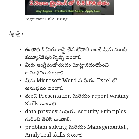
Cognizant Bulk Hiring
స్కిల్స్ :
ఈ జాబ్ కి మీరు అప్లై చేసుకోవాలి అంటే మీకు మంచి
కమ్యూనికేషన్ స్కిల్స్ ఉండాలి.
మీకు ఇంగ్లీషులో రాయడం మాట్లాడడంలో మంచి
అనుభవం ఉండాలి.
మీకు Microsoft Word మరియు Excel లో
అనుభవం ఉండాలి.
మంచి Presentation మరియు report writing
Skills ఉండాలి.
data privacy మరియు security Principles
గురించి తెలిసి ఉండాలి.
problem solving మరియు Managemental ,
Analytical skills ఉండాలి.