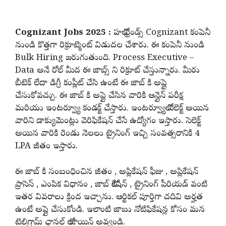
Cognizant Jobs 2025 :
హలో ఫ్రెండ్స్ Cognizant కంపెనీ
నుండి కొత్తగా రిక్రూట్మెంట్ విడుదల చేశారు. ఈ కంపెనీ నుండి
Bulk Hiring జరుగుతుంది. Process Executive –
Data అనే రోల్ మీద ఈ జాబ్స్ ని రిక్రూట్ చేస్తున్నారు. మీరు
బీటెక్ లేదా డిగ్రీ కంప్లీట్ చేసి ఉంటే ఈ జాబ్ కి అప్లై
చేసుకోవచ్చు. ఈ జాబ్ కి అప్లై చేసిన వారికి ఆన్లైన్ పరీక్ష
మరియు ఇంటర్వ్యూ కండక్ట్ చేస్తారు. ఇంటర్వ్యూలో సెలెక్ట్ అయిన
వారిని డాక్యుమెంట్లు వెరిఫికేషన్ చేసే ఉద్యోగం ఇస్తారు. సెలెక్ట్
అయిన వారికి రెండు నెలలు ట్రైనింగ్ ఇచ్చి సంవత్సరానికి 4
LPA జీతం ఇస్తారు.
ఈ జాబ్ కి సంబంధించిన జీతం , అప్లికేషన్ ఫీజు , అప్లికేషన్
ప్రాసెస్ , ఎంపిక విధానం , జాబ్ లోకేషన్ , ట్రైనింగ్ పీరియడ్ వంటి
ఇతర వివరాలు క్రింద ఇచ్చాను. ఆర్టికల్ పూర్తిగా చదివి అర్హత
ఉంటే అప్లై చేసుకోండి. ఇలాంటి జాబు నోటిఫికేషన్ల కోసం మన
టెలిగ్రామ్ ఛానల్ లో జాయిన్ అవ్వండి.