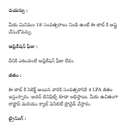
వయస్సు :
మీకు మినిమం 18 సంవత్సరాలు నిండి ఉంటే ఈ జాబ్ కి అప్లై
చేసుకోవచ్చు.
అప్లికేషన్ ఫీజు :
దీనికి ఎటువంటి అప్లికేషన్ ఫీజు లేదు.
జీతం :
ఈ జాబ్ కి సెలెక్ట్ అయిన వారికి సంవత్సరానికి 4 LPA జీతం
ఇస్తున్నారు. అదర్ బెనిఫిట్స్ కూడా లభిస్తాయి. మీకు ఉచితంగా
లాప్టాప్ మరియు క్యాబ్ ఫెసిలిటీ ప్రొవైడ్ చేస్తారు.
ట్రైనింగ్ :