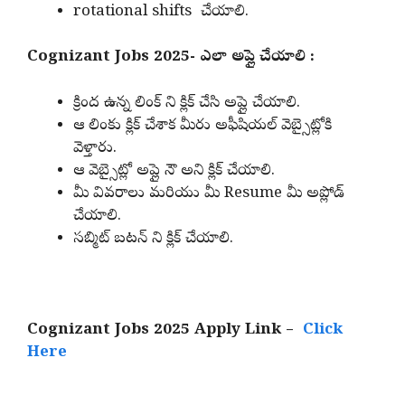
rotational shifts చేయాలి.
Cognizant Jobs 2025- ఎలా అప్లై చేయాలి :
క్రింద ఉన్న లింక్ ని క్లిక్ చేసి అప్లై చేయాలి.
ఆ లింకు క్లిక్ చేశాక మీరు అఫీషియల్ వెబ్సైట్లోకి
వెళ్తారు.
ఆ వెబ్సైట్లో అప్లై నౌ అని క్లిక్ చేయాలి.
మీ వివరాలు మరియు మీ Resume మీ అప్లోడ్
చేయాలి.
సబ్మిట్ బటన్ ని క్లిక్ చేయాలి.
Cognizant Jobs 2025 Apply Link –
Click
Here